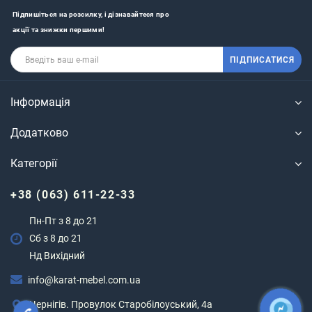
Підпишіться на розсилку, і дізнавайтеся про
акції та знижки першими!
ПІДПИСАТИСЯ
Інформація
Додатково
Категорії
+38 (063) 611-22-33
Пн-Пт з 8 до 21
Сб з 8 до 21
Нд Вихідний
info@karat-mebel.com.ua
Чернігів. Провулок Старобілоуський, 4а