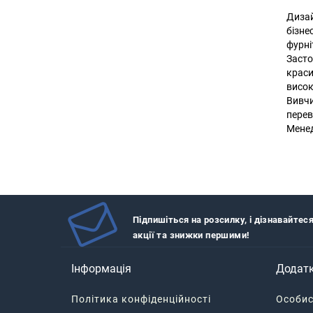
Дизай
бізне
фурні
Засто
краси
висок
Вивчи
перев
Менед
Підпишіться на розсилку, і дізнавайтес
акції та знижки першими!
Інформація
Додат
Політика конфіденційності
Особис