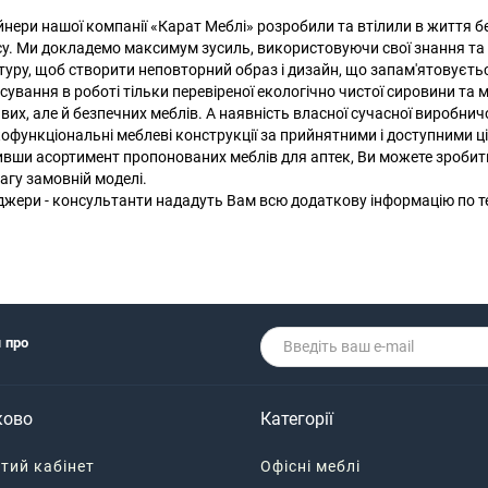
нери нашої компанії «Карат Меблі» розробили та втілили в життя бе
су. Ми докладемо максимум зусиль, використовуючи свої знання та до
туру, щоб створити неповторний образ і дизайн, що запам'ятовуєтьс
сування в роботі тільки перевіреної екологічно чистої сировини та 
вих, але й безпечних меблів. А наявність власної сучасної виробнич
офункціональні меблеві конструкції за прийнятними і доступними ц
вши асортимент пропонованих меблів для аптек, Ви можете зробити в
агу замовній моделі.
жери - консультанти нададуть Вам всю додаткову інформацію по те
я про
ково
Категорії
тий кабінет
Офісні меблі