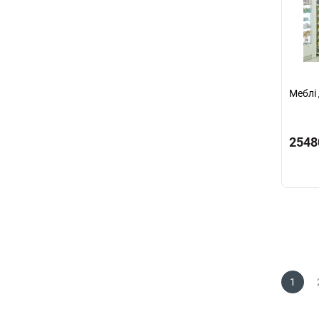
Меблі 
2548
1