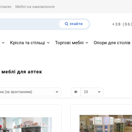
мпанію
Меблі на замовлення
знайти
+38 (06
і
Крісла та стільці
Торгові меблі
Опори для столів
 меблі для аптек