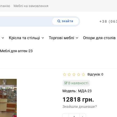
мпанію
Меблі на замовлення
знайти
+38 (06
і
Крісла та стільці
Торгові меблі
Опори для столів
Меблі для аптек-23
Відгуків: 0
В наявності
Модель:
МДА-23
12818 грн.
Знайшли дешевше?