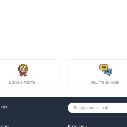
Висока якість
Акції та знижки
я про
ково
Категорії