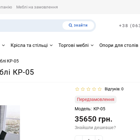
мпанію
Меблі на замовлення
знайти
+38 (06
і
Крісла та стільці
Торгові меблі
Опори для столів
блі КР-05
блі КР-05
Відгуків: 0
Передзамовлення
Модель:
КР-05
35650 грн.
Знайшли дешевше?