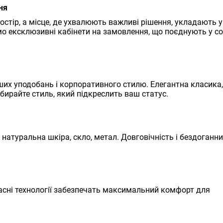
ня
ростір, а місце, де ухвалюють важливі рішення, укладають 
о ексклюзивні кабінети на замовлення, що поєднують у со
их уподобань і корпоративного стилю. Елегантна класика,
обирайте стиль, який підкреслить ваш статус.
 натуральна шкіра, скло, метал. Довговічність і бездоганн
часні технології забезпечать максимальний комфорт для