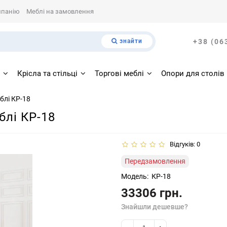
мпанію
Меблі на замовлення
знайти
+38 (06
і
Крісла та стільці
Торгові меблі
Опори для столів
блі КР-18
блі КР-18
Відгуків: 0
Передзамовлення
Модель:
КР-18
33306 грн.
Знайшли дешевше?