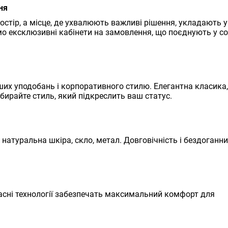
ня
ростір, а місце, де ухвалюють важливі рішення, укладають 
о ексклюзивні кабінети на замовлення, що поєднують у со
их уподобань і корпоративного стилю. Елегантна класика,
обирайте стиль, який підкреслить ваш статус.
 натуральна шкіра, скло, метал. Довговічність і бездоганн
часні технології забезпечать максимальний комфорт для