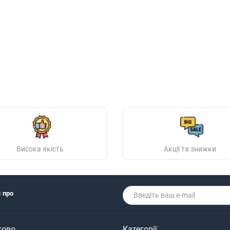
Висока якість
Акції та знижки
я про
ково
Категорії