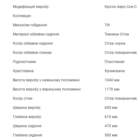
Модифікація виробу:
Крісло Аеро Line C
Коллекція:
Механізм гойдання:
Tilt
Матеріал оббивки сидіння:
Тканина Сітка
Колір оббивки сидіння:
Сітка чорна
Колір оббивки спинки:
Сітка помаранчев
Підлокітники:
Пластикові
Хрестовина:
Хромована
Висота виробу у нижньому положенні:
1040 мм
Висота виробу у верхньому положенні:
1170 мм
Колір сітки:
Сітка помаранчев
Ширина виробу:
600 мм
Глибина виробу:
610 мм
Ширина сидіння:
470 мм
Глибина сидіння:
500 мм