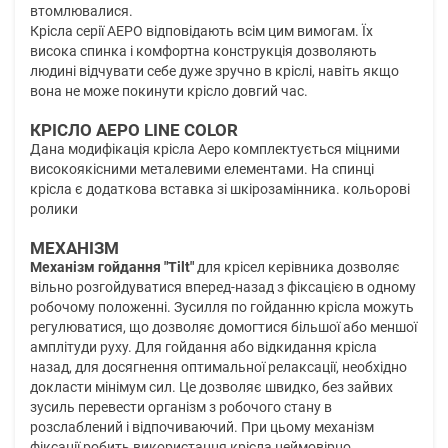
втомлювалися.
Крісла серії АЕРО відповідають всім цим вимогам. Їх
висока спинка і комфортна конструкція дозволяють
людині відчувати себе дуже зручно в кріслі, навіть якщо
вона не може покинути крісло довгий час.
КРІСЛО АЕРО LINE COLOR
Дана модифікація крісла Аеро комплектується міцними
високоякісними металевими елементами. На спинці
крісла є додаткова вставка зі шкірозамінника. кольорові
ролики
МЕХАНІЗМ
Механізм гойдання "Tilt"
для крісел керівника дозволяє
вільно розгойдуватися вперед-назад з фіксацією в одному
робочому положенні. Зусилля по гойданню крісла можуть
регулюватися, що дозволяє домогтися більшої або меншої
амплітуди руху. Для гойдання або відкидання крісла
назад, для досягнення оптимальної релаксації, необхідно
докласти мінімум сил. Це дозволяє швидко, без зайвих
зусиль перевести організм з робочого стану в
розслаблений і відпочиваючий. При цьому механізм
фіксації робить використання крісла неймовірно