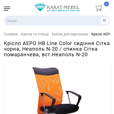
0
Головна
Крісла та стільці
Крісла для персоналу
Крісло АЕРО H
Крісло АЕРО HB Line Color сидіння Сітка
чорна, Неаполь N-20 / спинка Сітка
помаранчева, вст.Неаполь N-20