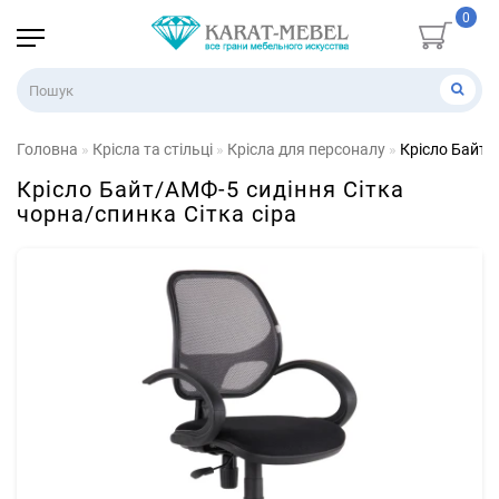
0
Головна
Крісла та стільці
Крісла для персоналу
Крісло Байт/
Крісло Байт/АМФ-5 сидіння Сітка
чорна/спинка Сітка сіра