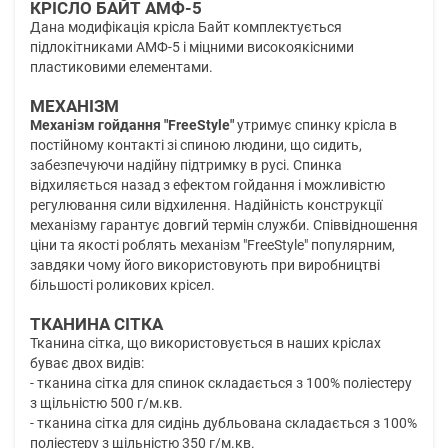
КРІСЛО БАЙТ АМФ-5
Дана модифікація крісла Байт комплектується
підлокітниками АМФ-5 і міцними високоякісними
пластиковими елементами.
МЕХАНІЗМ
Механізм гойдання "FreeStyle"
утримує спинку крісла в
постійному контакті зі спиною людини, що сидить,
забезпечуючи надійну підтримку в русі. Спинка
відхиляється назад з ефектом гойдання і можливістю
регулювання сили відхилення. Надійність конструкції
механізму гарантує довгий термін служби. Співвідношення
ціни та якості роблять механізм "FreeStyle" популярним,
завдяки чому його використовують при виробництві
більшості роликових крісел.
ТКАНИНА СІТКА
Тканина сітка, що використовується в наших кріслах
буває двох видів:
- тканина сітка для спинок складається з 100% поліестеру
з щільністю 500 г/м.кв.
- тканина сітка для сидінь дубльована складається з 100%
поліестеру з щільністю 350 г/м.кв.