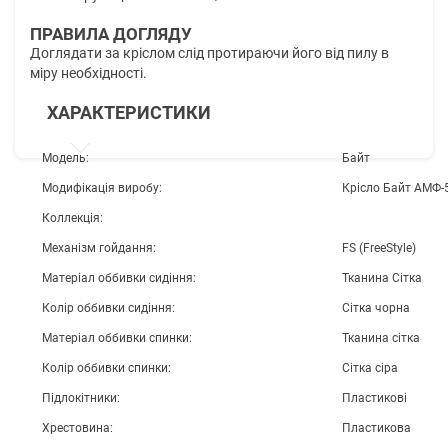
ПРАВИЛА ДОГЛЯДУ
Доглядати за кріслом слід протираючи його від пилу в
міру необхідності.
ХАРАКТЕРИСТИКИ
Модель:
Байт
Модифікація виробу:
Крісло Байт АМФ-
Коллекція:
Механізм гойдання:
FS (FreeStyle)
Матеріал оббивки сидіння:
Тканина Сітка
Колір оббивки сидіння:
Сітка чорна
Матеріал оббивки спинки:
Тканина сітка
Колір оббивки спинки:
Сітка сіра
Підлокітники:
Пластикові
Хрестовина:
Пластикова