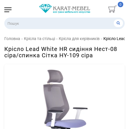
0
Головна
Крісла та стільці
Крісла для керівників
Крісло Lead W
Крісло Lead White HR сидіння Нест-08
сіра/спинка Сітка HY-109 сіра