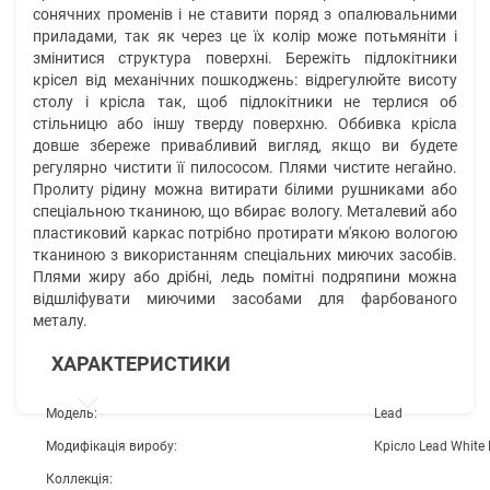
сонячних променів і не ставити поряд з опалювальними
приладами, так як через це їх колір може потьмяніти і
змінитися структура поверхні. Бережіть підлокітники
крісел від механічних пошкоджень: відрегулюйте висоту
столу і крісла так, щоб підлокітники не терлися об
стільницю або іншу тверду поверхню. Оббивка крісла
довше збереже привабливий вигляд, якщо ви будете
регулярно чистити її пилососом. Плями чистите негайно.
Пролиту рідину можна витирати білими рушниками або
спеціальною тканиною, що вбирає вологу. Металевий або
пластиковий каркас потрібно протирати м'якою вологою
тканиною з використанням спеціальних миючих засобів.
Плями жиру або дрібні, ледь помітні подряпини можна
відшліфувати миючими засобами для фарбованого
металу.
ХАРАКТЕРИСТИКИ
Модель:
Lead
Модифікація виробу:
Крісло Lead White
Коллекція: