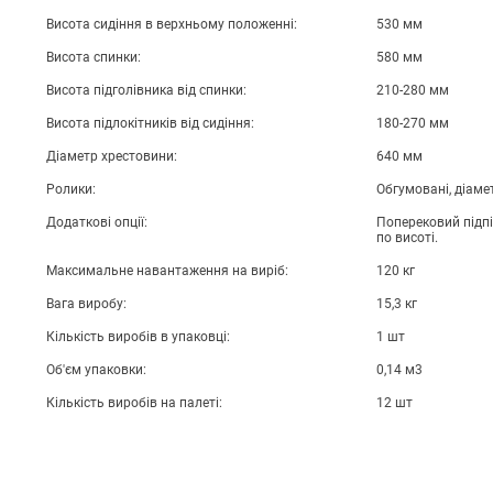
Висота сидіння в верхньому положенні:
530 мм
Висота спинки:
580 мм
Висота підголівника від спинки:
210-280 мм
Висота підлокітників від сидіння:
180-270 мм
Діаметр хрестовини:
640 мм
Ролики:
Обгумовані, діаме
Додаткові опції:
Поперековий підпі
по висоті.
Максимальне навантаження на виріб:
120 кг
Вага виробу:
15,3 кг
Кількість виробів в упаковці:
1 шт
Об'єм упаковки:
0,14 м3
Кількість виробів на палеті:
12 шт