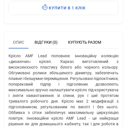
КУПИТИ В 1 КЛІК
ОПИС
ВІДГУКИ (0)
КУПУЮТЬ РАЗОМ
Крісло AMF Lead поповнює інноваційну колекцію
«дихаючих» крісел. Каркас виготовлений з
високоякісного пластику білого або чорного кольору.
Обгумовані ролики збільшеного діаметру, забезпечать
плавне і безшумне переміщення. Регульовані підлокітники,
поперековий підпір і підголівник дозволяють
максимально зручно налаштувати крісло під користувача
і зняти навантаження зі спини, рук і шиї протягом
тривалого робочого дня. Крісло має 2 модифікації: з
підголовником, регульованим по висоті і без нього.
Оббивка з сітки забезпечує максимальну циркуляцію
повітря. Інноваційне крісло AMF Lead - це найкраще
рішення як для домашнього кабінету, так і для роботи в