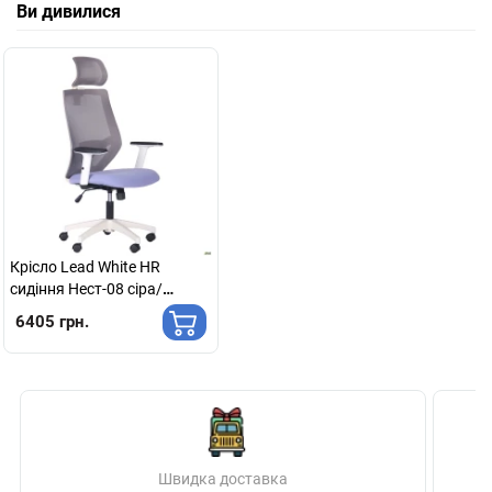
Ви дивилися
Крісло Lead White HR
сидіння Нест-08 сіра/
спинка Сітка HY-109 сіра
6405 грн.
Швидка доставка