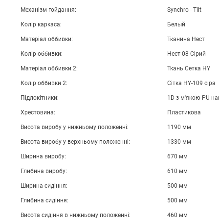
Механізм гойдання:
Synchro - Tilt
Колір каркаса:
Белый
Матеріал оббивки:
Тканина Нест
Колір оббивки:
Нест-08 Сірий
Матеріал оббивки 2:
Ткань Сетка HY
Колір оббивки 2:
Сітка HY-109 сіра
Підлокітники:
1D з м'якою PU н
Хрестовина:
Пластикова
Висота виробу у нижньому положенні:
1190 мм
Висота виробу у верхньому положенні:
1330 мм
Ширина виробу:
670 мм
Глибина виробу:
610 мм
Ширина сидіння:
500 мм
Глибина сидіння:
500 мм
Висота сидіння в нижньому положенні:
460 мм