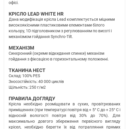
офісі.
КРІСЛО LEAD WHITE HR
Дана модифікація крісла Lead комплектується міцними
високоякісними пластиковими елементами білого
кольору, 1D підголовником з регулюванням по висоті і
механізмом гойдання Synchro-Tilt.
МЕХАНІЗМ
Синхронний (окреме відкидання спинки) механізм
гойдання з фіксацією в горизонтальному положенні.
ТКАНИНА НЕСТ
Склад: 100% PES
Зносостійкість: 40 000 циклів
Щільність: 250 г/м2
ПРАВИЛА ДОГЛЯДУ
Крісла необхідно розміщувати в сухих, провітрюваних
приміщеннях (при температурі повітря від + 5° C до + 25° C і
відносній вологості повітря від 30% до 70%). Для
максимально довгого збереження первісного вигляду
крісел, необхідно берегти їх від потрапляння прямих