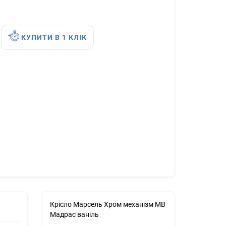
КУПИТИ В 1 КЛІК
Крісло Марсель Хром механізм МВ
Мадрас ваніль