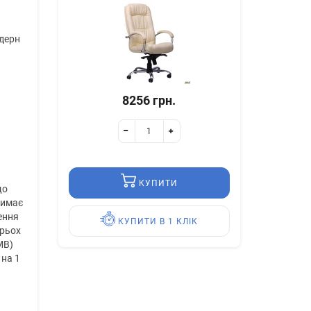
одерн
8256 грн.
КУПИТИ
що
тримає
ення
КУПИТИ В 1 КЛІК
трьох
MB)
 на 1