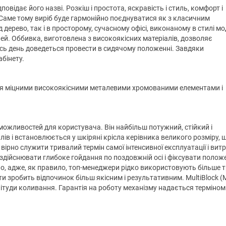
овідає його назві. Розкіш і простота, яскравість і стиль, комфорт і
. Саме тому виріб буде гармонійно поєднуватися як з класичним
 дерево, так і в просторому, сучасному офісі, виконаному в стилі м
ей. Оббивка, виготовлена з високоякісних матеріалів, дозволяє
весь день доведеться провести в сидячому положенні. Завдяки
абінету.
ся міцними високоякісними металевими хромованими елементами і
можливостей для користувача. Він найбільш потужний, стійкий і
лів і встановлюється у шкіряні крісла керівника великого розміру, 
е вірно служити тривалий термін самої інтенсивної експлуатації і ви
 здійснювати глибоке гойдання по поздовжній осі і фіксувати полож
но, адже, як правило, топ-менеджери рідко використовують більше 
ти зробить відпочинок більш якісним і результативним. MultiBlock (
літуди коливання. Гарантія на роботу механізму надається терміном