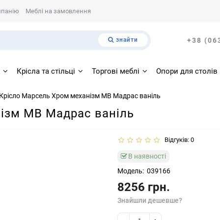
мпанію
Меблі на замовлення
знайти
+38 (06
і
Крісла та стільці
Торгові меблі
Опори для столів
Крісло Марсель Хром механізм МВ Мадрас ваніль
ізм МВ Мадрас ваніль
Відгуків: 0
В наявності
Модель:
039166
8256 грн.
Знайшли дешевше?