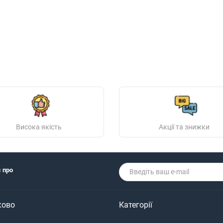
Висока якість
Акції та знижки
я про
ково
Категорії