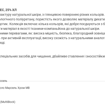
ЕС, 25% ХЛ
актуру натуральної шкіри, з глянцевою поверхнею різних кольорів.
логічного поліуретану, пористість якого дозволяє матеріалу дихати
отик. Колекція включає кілька кольорів, які добре поєднуються з б
и матеріал в якості тканини-компаньйона до натуральної шкіри.
ими перевагами, як: висока міцність, безпека, благородний зовніш
 при активній експлуатації, високу схожість з натуральними аналог
яді.
пеціальних засобів для чищення, дбайливе ставлення і зносостійки
рсель
ісло Марсель Хром MB
(MultiBlock)