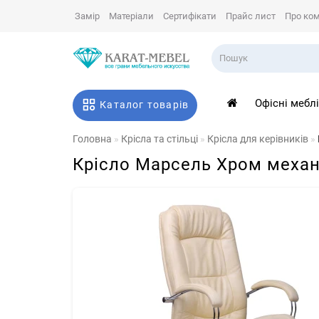
Замір
Матеріали
Сертифікати
Прайс лист
Про ко
Офісні мебл
Каталог товарів
Головна
Крісла та стільці
Крісла для керівників
Крісло Марсель Хром механ