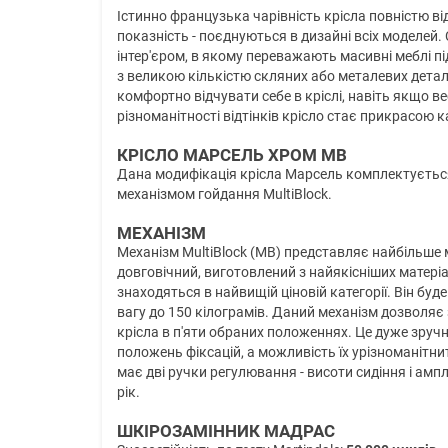
Істинно французька чарівність крісла повністю відп
показність - поєднуються в дизайні всіх моделей
інтер'єром, в якому переважають масивні меблі під
з великою кількістю скляних або металевих детал
комфортно відчувати себе в кріслі, навіть якщо 
різноманітності відтінків крісло стає прикрасою к
КРІСЛО МАРСЕЛЬ ХРОМ MB
Дана модифікація крісла Марсель комплектуєть
механізмом гойдання MultiBlock.
МЕХАНІЗМ
Механізм MultiBlock (MB) представляє найбільше 
довговічний, виготовлений з найякісніших матеріа
знаходяться в найвищій ціновій категорії. Він буд
вагу до 150 кілограмів. Даний механізм дозволяє
крісла в п'яти обраних положеннях. Це дуже зруч
положень фіксацій, а можливість їх урізноманітни
має дві ручки регулювання - висоти сидіння і амп
рік.
ШКІРОЗАМІННИК МАДРАС