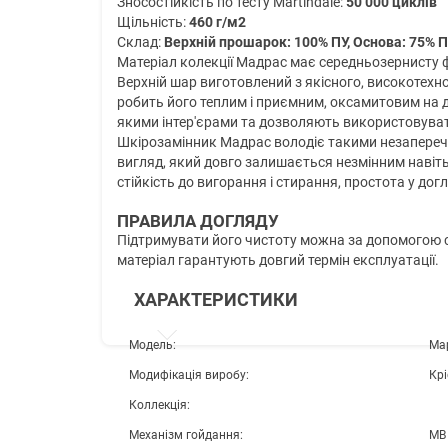
Зносостійкість по тесту Martindale:
50 000 циклів
Щільність:
460 г/м2
Склад:
Верхній прошарок: 100% ПУ, Основа: 75% П
Матеріал колекції Мадрас має середньозернисту ф
Верхній шар виготовлений з якісного, високотехно
робить його теплим і приємним, оксамитовим на д
якими інтер'єрами та дозволяють використовуват
Шкірозамінник Мадрас володіє такими незаперечн
вигляд, який довго залишається незмінним навіть
стійкість до вигорання і стирання, простота у догл
ПРАВИЛА ДОГЛЯДУ
Підтримувати його чистоту можна за допомогою с
матеріал гарантують довгий термін експлуатації.
ХАРАКТЕРИСТИКИ
Модель:
Ма
Модифікація виробу:
Кр
Коллекція:
Механізм гойдання:
MB 