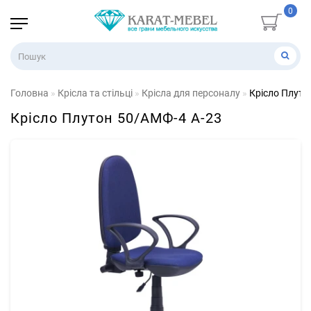
0
Головна
Крісла та стільці
Крісла для персоналу
Крiсло Плуто
Крiсло Плутон 50/АМФ-4 А-23