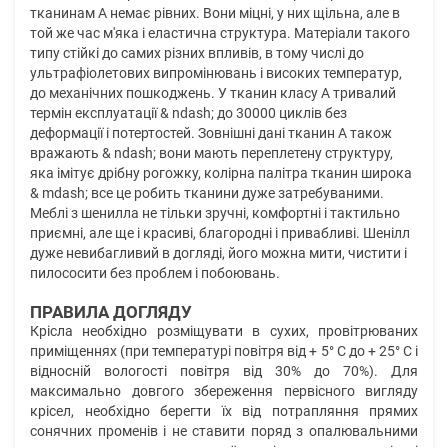
тканинам А немає рівних. Вони міцні, у них щільна, але в
той же час м'яка і еластична структура. Матеріали такого
типу стійкі до самих різних впливів, в тому числі до
ультрафіолетових випромінювань і високих температур,
до механічних пошкоджень. У тканин класу А тривалий
термін експлуатації & ndash; до 30000 циклів без
деформації і потертостей. Зовнішні дані тканин А також
вражають & ndash; вони мають переплетену структуру,
яка імітує дрібну рогожку, колірна палітра тканин широка
& mdash; все це робить тканини дуже затребуваними.
Меблі з шенилла не тільки зручні, комфортні і тактильно
приємні, але ще і красиві, благородні і привабливі. Шенілл
дуже невибагливий в догляді, його можна мити, чистити і
пилососити без проблем і побоювань.
ПРАВИЛА ДОГЛЯДУ
Крісла необхідно розміщувати в сухих, провітрюваних
приміщеннях (при температурі повітря від + 5° C до + 25° C і
відносній вологості повітря від 30% до 70%). Для
максимально довгого збереження первісного вигляду
крісел, необхідно берегти їх від потрапляння прямих
сонячних променів і не ставити поряд з опалювальними