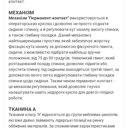
контакт.
МЕХАНІЗМ
Механізм "Перманент-контакт"
використовується в
операторських кріслах і дозволяє не просто з'єднати
сидіння і спинку, а й регулювати кут нахилу, висоту спинки,
а також глибину посадки. Даний механізм є
найпоширенішим і простим, який забезпечує жорстку
фіксацію кута нахилу за допомогою фіксуючого гвинта,
сидячи, з можливістю підібрати найбільш зручне
положення, від 75 до 90 градусів. Невеликий гвинт, який
розташований позаду спинки, дозволяє підняти або
опустити спинку, під сидінням знаходиться третій гвинт, за
допомогою якого легко відрегулювати глибину посадки
спинки щодо сидіння. Таким чином перманент-контакт -
це механізм регулювання, який дозволяє гнучко
налаштувати навіть недороге крісло для довгої і плідної
роботи.
ТКАНИНА А
Тканини класу "А" відносяться до групи меблевих шеніллів,
які вже давно займають лідерські позиції на ринку
оббивних матеріалів. За споживчими характеристиками