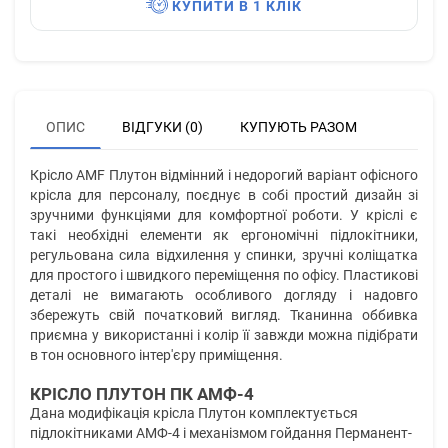
КУПИТИ В 1 КЛІК
ОПИС
ВІДГУКИ (0)
КУПУЮТЬ РАЗОМ
Крісло AMF Плутон відмінний і недорогий варіант офісного
крісла для персоналу, поєднує в собі простий дизайн зі
зручними функціями для комфортної роботи. У кріслі є
такі необхідні елементи як ергономічні підлокітники,
регульована сила відхилення у спинки, зручні коліщатка
для простого і швидкого переміщення по офісу. Пластикові
деталі не вимагають особливого догляду і надовго
збережуть свій початковий вигляд. Тканинна оббивка
приємна у використанні і колір її завжди можна підібрати
в тон основного інтер'єру приміщення.
КРІСЛО ПЛУТОН ПК АМФ-4
Дана модифікація крісла Плутон комплектується
підлокітниками АМФ-4 і механізмом гойдання Перманент-