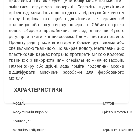
приладами, так як через це їх колір може потьмяніти і
змінитися структура поверхні. Бережіть підлокітники
крісел від механічних пошкоджень: відрегулюйте висоту
столу і крісла так, щоб підлокітники не терлися об
стільницю або іншу тверду поверхню. Оббивка крісла
довше збереже привабливий вигляд, якщо ви будете
регулярно чистити її пилососом. Плями чистите негайно.
Пролиту рідину можна витирати білими рушниками або
спеціальною тканиною, що вбирає вологу. Металевий або
пластиковий каркас потрібно протирати м'якою вологою
тканиною з використанням спеціальних миючих засобів.
Плями жиру або дрібні, ледь помітні подряпини можна
відшліфувати миючими засобами для фарбованого
металу.
ХАРАКТЕРИСТИКИ
Модель:
Плутон
Модифікація виробу:
Крісло Плутон ПК
Коллекція:
Механізм гойдання:
Перманент-контак