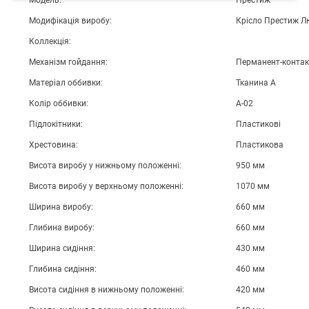
Модель:
Престиж
Модифікація виробу:
Крісло Престиж Л
Коллекція:
Механізм гойдання:
Перманент-контак
Матеріал оббивки:
Тканина А
Колір оббивки:
А-02
Підлокітники:
Пластикові
Хрестовина:
Пластикова
Висота виробу у нижньому положенні:
950 мм
Висота виробу у верхньому положенні:
1070 мм
Ширина виробу:
660 мм
Глибина виробу:
660 мм
Ширина сидіння:
430 мм
Глибина сидіння:
460 мм
Висота сидіння в нижньому положенні:
420 мм