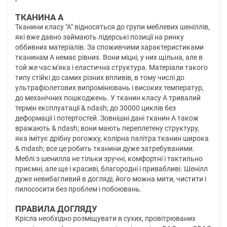
ТКАНИНА А
Тканини класу "А" відносяться до групи меблевих шеніллів,
які вже давно займають лідерські позиції на ринку
оббивних матеріалів. За споживчими характеристиками
тканинам А немає рівних. Вони міцні, у них щільна, але в
той же час м'яка і еластична структура. Матеріали такого
типу стійкі до самих різних впливів, в тому числі до
ультрафіолетових випромінювань і високих температур,
до механічних пошкоджень. У тканин класу А тривалий
термін експлуатації & ndash; до 30000 циклів без
деформації і потертостей. Зовнішні дані тканин А також
вражають & ndash; вони мають переплетену структуру,
яка імітує дрібну рогожку, колірна палітра тканин широка
& mdash; все це робить тканини дуже затребуваними.
Меблі з шенилла не тільки зручні, комфортні і тактильно
приємні, але ще і красиві, благородні і привабливі. Шенілл
дуже невибагливий в догляді, його можна мити, чистити і
пилососити без проблем і побоювань.
ПРАВИЛА ДОГЛЯДУ
Крісла необхідно розміщувати в сухих, провітрюваних