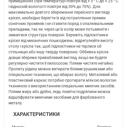
приміщеннях (при температурі повітря від + 5 ° C до + 25 ° C
і відносній вологості повітря від 30% до 70%). Для
максимально довгого збереження первісного вигляду
крісел, необхідно берегти їх від потрапляння прямих
сонячних променів і не ставити поряд з опалювальними
приладами, так як через це їх колір може потьмяніти і
змінитися структура поверхні. Бережіть підлокітники
крісел від механічних пошкоджень: відрегулюйте висоту
столу і крісла так, щоб підлокітники не терлися об
стільницю або іншу тверду поверхню. Оббивка крісла
довше збереже привабливий вигляд, якщо ви будете
регулярно чистити її пилососом. Плями чистите негайно.
Пролиту рідину можна витирати білими рушниками або
спеціальною тканиною, що вбирає вологу. Металевий або
пластиковий каркас потрібно протирати м'якою вологою
тканиною з використанням спеціальних миючих засобів.
Плями жиру або дрібні, ледь помітні подряпини можна
відшліфувати миючими засобами для фарбованого
металу.
ХАРАКТЕРИСТИКИ