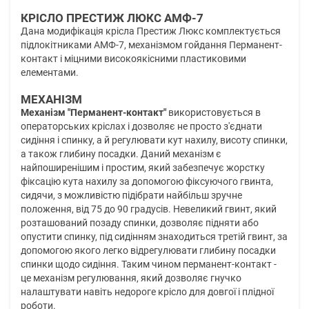
КРІСЛО ПРЕСТИЖ ЛЮКС АМФ-7
Дана модифікація крісла Престиж Люкс комплектується
підлокітниками АМФ-7, механізмом гойдання Перманент-
контакт і міцними високоякісними пластиковими
елементами.
МЕХАНІЗМ
Механізм "Перманент-контакт"
використовується в
операторських кріслах і дозволяє не просто з'єднати
сидіння і спинку, а й регулювати кут нахилу, висоту спинки,
а також глибину посадки. Даний механізм є
найпоширенішим і простим, який забезпечує жорстку
фіксацію кута нахилу за допомогою фіксуючого гвинта,
сидячи, з можливістю підібрати найбільш зручне
положення, від 75 до 90 градусів. Невеликий гвинт, який
розташований позаду спинки, дозволяє підняти або
опустити спинку, під сидінням знаходиться третій гвинт, за
допомогою якого легко відрегулювати глибину посадки
спинки щодо сидіння. Таким чином перманент-контакт -
це механізм регулювання, який дозволяє гнучко
налаштувати навіть недороге крісло для довгої і плідної
роботи.