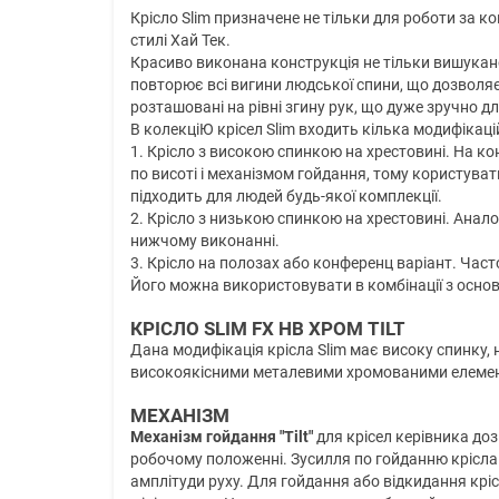
Крісло Slim призначене не тільки для роботи за 
стилі Хай Тек.
Красиво виконана конструкція не тільки вишукано
повторює всі вигини людської спини, що дозволяє 
розташовані на рівні згину рук, що дуже зручно дл
В колекціЮ крісел Slim входить кілька модифікацій
1. Крісло з високою спинкою на хрестовині. На ко
по висоті і механізмом гойдання, тому користува
підходить для людей будь-якої комплекції.
2. Крісло з низькою спинкою на хрестовині. Анал
нижчому виконанні.
3. Крісло на полозах або конференц варіант. Част
Його можна використовувати в комбінації з основн
КРІСЛО SLIM FX HB ХРОМ TILT
Дана модифікація крісла Slim має високу спинку,
високоякісними металевими хромованими елемент
МЕХАНІЗМ
Механізм гойдання "Tilt"
для крісел керівника до
робочому положенні. Зусилля по гойданню крісла
амплітуди руху. Для гойдання або відкидання кріс