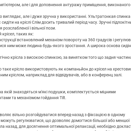
комп'ютером, але і для доповнення антуражу приміщення, виконаного
 виглядає, але і дуже зручна у використанні. Ультратонкая спинка
сидіти на кріслі Слім досить тривалий період часу. Зручні підлокітн
я розслабленої і вільної пози.
 крісел, таких як:
нструкції встановлений механізм повороту на 360 градусів і регулю
тися ним може людина будь-якого зростання. А широка основа сиді
огічно крісла з високою спинкою, за винятком того що задня частин
о таке крісло використовують як компаньйон до крісел на хрестовин
им кріслом, наприклад для відвідувачів, або в конференц залі.
 на якій знаходяться м'які подушки, комплектується міцними
ами та механізмом гойдання Tilt.
зволяє вільно розгойдуватися вперед-назад з фіксацією в одному
 можуть регулюватися, що дозволяє домогтися більшої або меншої
ла назад, для досягнення оптимальної релаксації, необхідно доклас