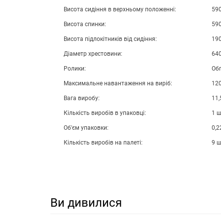
Висота сидіння в верхньому положенні:
59
Висота спинки:
59
Висота підлокітників від сидіння:
19
Діаметр хрестовини:
64
Ролики:
Об
Максимальне навантаження на виріб:
120
Вага виробу:
11,
Кількість виробів в упаковці:
1 
Об'єм упаковки:
0,2
Кількість виробів на палеті:
9 
Ви дивилися