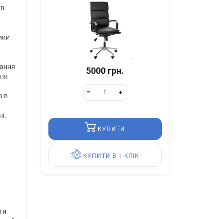
 в
ики
вання
5000 грн.
ння
а в
і.
КУПИТИ
КУПИТИ В 1 КЛІК
ти