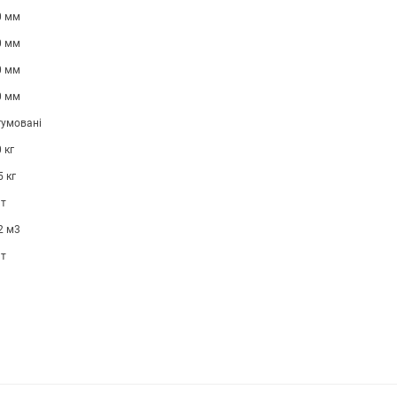
0 мм
0 мм
0 мм
0 мм
гумовані
 кг
5 кг
шт
2 м3
шт