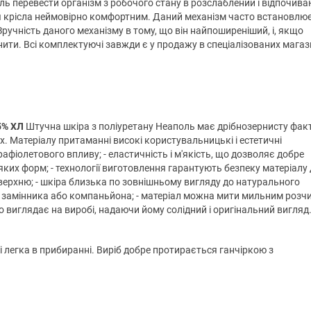
иль перевести організм з робочого стану в розслаблений і відпочив
я крісла неймовірно комфортним. Даний механізм часто встановлю
. Зручність даного механізму в тому, що він найпоширеніший, і, якщо
ити. Всі комплектуючі завжди є у продажу в спеціалізованих магаз
5% ХЛ
Штучна шкіра з поліуретану Неаполь має дрібнозернисту факт
. Матеріалу притаманні високі користувальницькі і естетичні
рафіолетового впливу; - еластичність і м'якість, що дозволяє добре
яких форм; - технології виготовлення гарантують безпеку матеріалу
ерхню; - шкіра близька по зовнішньому вигляду до натурального
і замінника або компаньйона; - матеріал можна мити мильним розч
виглядає на виробі, надаючи йому солідний і оригінальний вигляд
 і легка в прибиранні. Виріб добре протирається ганчіркою з