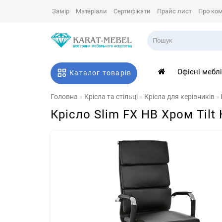
Замір
Матеріали
Сертифікати
Прайс лист
Про ко
Офісні мебл
Каталог товарів
Головна
Крісла та стільці
Крісла для керівників
Крісло Slim FX HB Хром Tilt