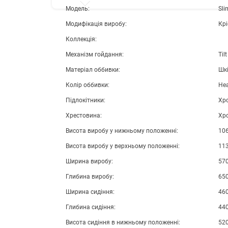
Модель:
Sli
Модифікація виробу:
Крі
Коллекція:
Механізм гойдання:
Tilt
Матеріал оббивки:
Шк
Колір оббивки:
Не
Підлокітники:
Хр
Хрестовина:
Хр
Висота виробу у нижньому положенні:
10
Висота виробу у верхньому положенні:
11
Ширина виробу:
57
Глибина виробу:
65
Ширина сидіння:
46
Глибина сидіння:
44
Висота сидіння в нижньому положенні:
52