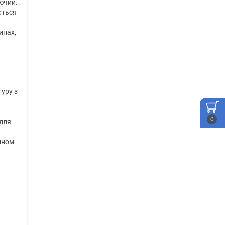
аючий.
ється
инах,
уру з
0
 для
ином
.