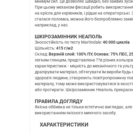
мінімум сил. Це дозволяє швидко, без зайвих зус
При цьому механізм фіксації робить використанн
на крісла для керівників, і рідше на операторські
сталася поломка, можна його безпроблемно замін
наприклад, у нас.
ШКІРОЗАМІННИК НЕАПОЛЬ
Зносостійкість по тесту Martindale:
40 000 циклів
Щільність:
415 г/м2
Склад:
Верхній слой: 100% ПУ, Основа: 75% ПЕС, 2
легким глянцем, представлена ??в різних кольорах
характеристики: - міцність до механічного та ульт
драпірувати матеріал, обтягувати їм вироби будь-
здоров'я людини, створюють повітропроникну пов
матеріалу, тому може використовуватися в якост
або протирати. Шкірозамінник Неаполь прекрасно 
ПРАВИЛА ДОГЛЯДУ
Якісна оббивка не тільки естетично виглядає, але
використанням якісного миючого засобу.
ХАРАКТЕРИСТИКИ