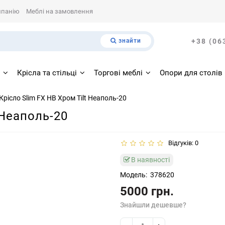
мпанію
Меблі на замовлення
знайти
+38 (06
і
Крісла та стільці
Торгові меблі
Опори для столів
Крісло Slim FX HB Хром Tilt Неаполь-20
 Неаполь-20
Відгуків: 0
В наявності
Модель:
378620
5000 грн.
Знайшли дешевше?