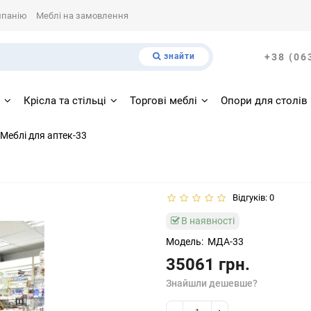
мпанію
Меблі на замовлення
знайти
+38 (06
і
Крісла та стільці
Торгові меблі
Опори для столів
Меблі для аптек-33
Відгуків: 0
В наявності
Модель:
МДА-33
35061 грн.
Знайшли дешевше?