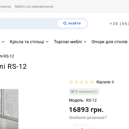
мпанію
Меблі на замовлення
знайти
+38 (06
і
Крісла та стільці
Торгові меблі
Опори для столів
і RS-12
і RS-12
Відгуків: 0
В наявності
Модель:
RS-12
16893 грн.
Знайшли дешевше?