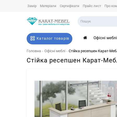
Замір
Матеріали
Сертифікати
Прайс лист
Про ко
Офісні мебл
Каталог товарів
Головна
Офісні меблі
Стійка ресепшен Карат-Мебл
Стійка ресепшен Карат-Мебл