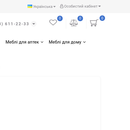
Особистий кабінет
Українська
0
0
0
3) 611-22-33
Меблі для аптек
Меблі для дому
й