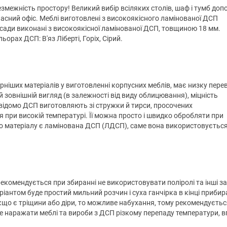
 безмежність простору! Великий вибір всіляких столів, шаф і тумб до
асний офіс. Меблі виготовлені з високоякісного ламінованої ДСП
асади виконані з високоякісної ламінованої ДСП, товщиною 18 мм.
орах ДСП: В'яз Ліберті, Горіх, Сірий.
ніших матеріалів у виготовленні корпусних меблів, має низку пере
й зовнішній вигляд (в залежності від виду облицювання), міцність
Як відомо ДСП виготовляють зі стружки й тирси, просочених
при високій температурі. Її можна просто і швидко обробляти при
о матеріалу є ламінована ДСП (ЛДСП), саме вона використовуєтьс
екомендується при збиранні не використовувати поліролі та інші за
антом буде простий мильний розчин і суха ганчірка в кінці прибир
кщо є тріщини або діри, то можливе набухання, тому рекомендуєтьс
е наражати меблі та вироби з ДСП різкому перепаду температури, 