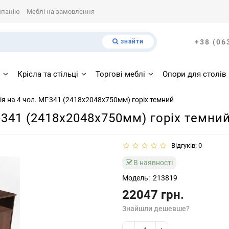
мпанію
Меблі на замовлення
знайти
+38 (06
і
Крісла та стільці
Торгові меблі
Опори для столів
ія на 4 чол. МГ-341 (2418х2048х750мм) горіх темний
Г-341 (2418х2048х750мм) горіх темни
Відгуків: 0
В наявності
Модель:
213819
22047 грн.
Знайшли дешевше?