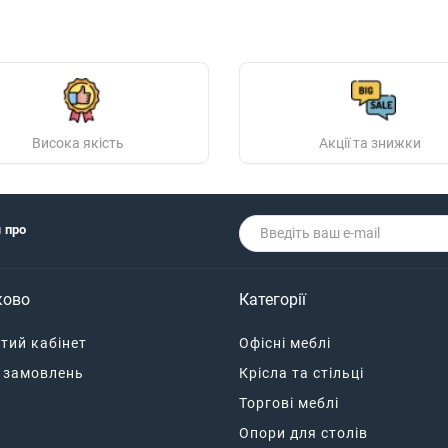
Висока якість
Акції та знижки
я про
ково
Категорії
тий кабінет
Офісні меблі
я замовлень
Крісла та стільці
Торгові меблі
Опори для столів