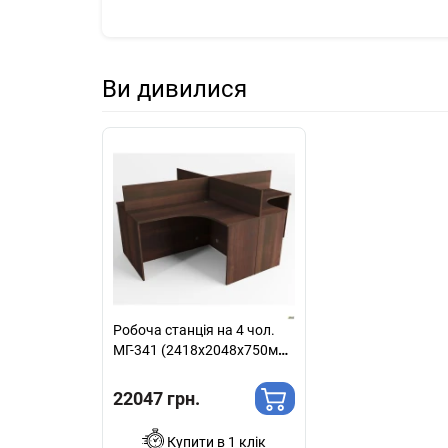
Ви дивилися
Робоча станція на 4 чол.
МГ-341 (2418х2048х750мм)
горіх темний
22047 грн.
Купити в 1 клік