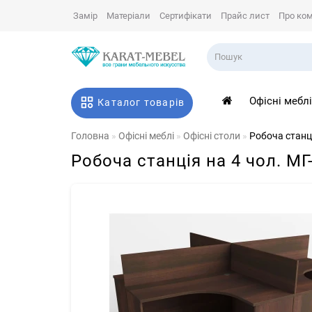
Замір
Матеріали
Сертифікати
Прайс лист
Про ко
Офісні мебл
Каталог товарів
Головна
Офісні меблі
Офісні столи
Робоча станц
Робоча станція на 4 чол. М