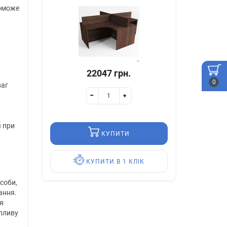
поможе
22047 грн.
0
ваг
я при
КУПИТИ
КУПИТИ В 1 КЛІК
соби,
ання.
я
впливу