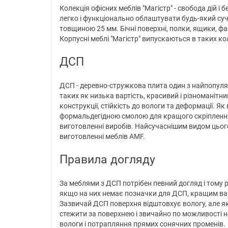
Колекція офісних меблів "Магістр" - свобода дій і
легко і функціонально облаштувати будь-який суч
товщиною 25 мм. Бічні поверхні, полки, ящики, ф
Корпусні меблі "Магістр" випускаються в таких коль
ДСП
ДСП - деревно-стружкова плита один з найпопуляр
таких як низька вартість, красивий і різноманітни
конструкції, стійкість до вологи та деформації. 
формальдегідною смолою для кращого скріплення 
виготовленні виробів. Найсучаснішим видом цьог
виготовленні меблів AMF.
Правила догляду
За меблями з ДСП потрібен певний догляд і тому р
якщо на них немає позначки для ДСП, кращим варі
Зазвичай ДСП поверхня відштовхує вологу, але я
стежити за поверхнею і звичайно по можливості н
вологи і потрапляння прямих сонячних променів.