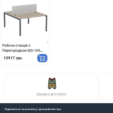
Робоча станція з
Перегородкою SIG-165
(1587х1600х750) Чорний
13917 грн.
граф/В'яз Ліберті/Сірий
Швидка доставка
Підпишіться на розсилку, і дізнавайтеся про