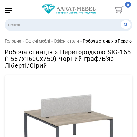
0
Головна
Офісні меблі
Офісні столи
Робоча станція з Перегоро
Робоча станція з Перегородкою SIG-165
(1587х1600х750) Чорний граф/В'яз
Ліберті/Сірий