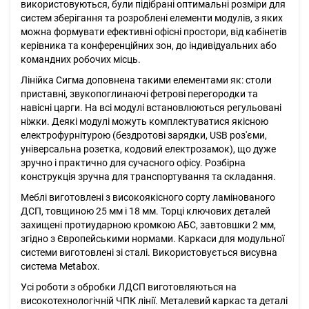
використовуються, були підібрані оптимальні розміри для
систем зберігання та розроблені елементи модулів, з яких
можна формувати ефективні офісні простори, від кабінетів
керівника та конференційних зон, до індивідуальних або
командних робочих місць.
Лінійка Сигма доповнена такими елементами як: столи
приставні, звукопоглинаючі фетрові перегородки та
навісні царги. На всі модулі встановлюються регульовані
ніжки. Деякі модулі можуть комплектуватися якісною
електрофурнітурою (бездротові зарядки, USB роз'єми,
універсальна розетка, кодовий електрозамок), що дуже
зручно і практично для сучасного офісу. Розбірна
конструкція зручна для транспортування та складання.
Меблі виготовлені з високоякісного сорту ламінованого
ДСП, товщиною 25 мм і 18 мм. Торці ключових деталей
захищені протиударною кромкою AБС, завтовшки 2 мм,
згідно з Європейськими нормами. Каркаси для модульної
системи виготовлені зі сталі. Використовується висувна
система Metabox.
Усі роботи з обробки ЛДСП виготовляються на
високотехнологічній ЧПК лінії. Металевий каркас та деталі