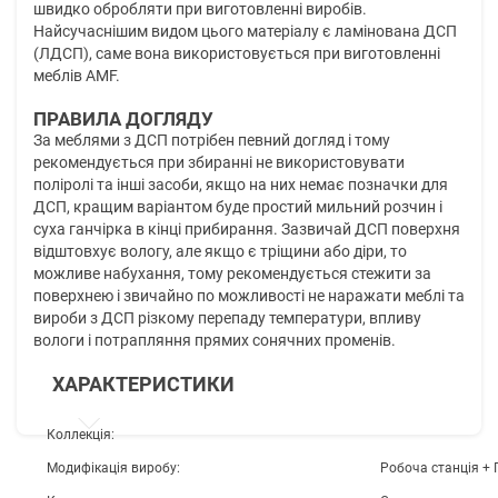
швидко обробляти при виготовленні виробів.
Найсучаснішим видом цього матеріалу є ламінована ДСП
(ЛДСП), саме вона використовується при виготовленні
меблів AMF.
ПРАВИЛА ДОГЛЯДУ
За меблями з ДСП потрібен певний догляд і тому
рекомендується при збиранні не використовувати
поліролі та інші засоби, якщо на них немає позначки для
ДСП, кращим варіантом буде простий мильний розчин і
суха ганчірка в кінці прибирання. Зазвичай ДСП поверхня
відштовхує вологу, але якщо є тріщини або діри, то
можливе набухання, тому рекомендується стежити за
поверхнею і звичайно по можливості не наражати меблі та
вироби з ДСП різкому перепаду температури, впливу
вологи і потрапляння прямих сонячних променів.
ХАРАКТЕРИСТИКИ
Коллекція:
Модифікація виробу:
Робоча станція + 