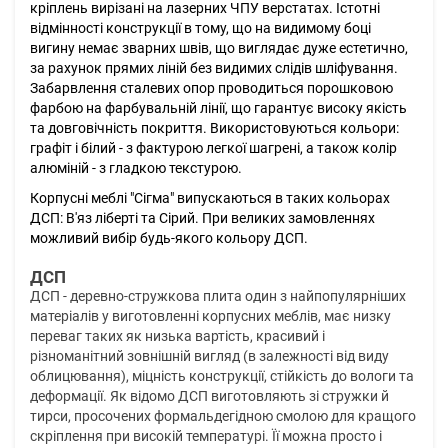
кріплень вирізані на лазерних ЧПУ верстатах. Істотні
відмінності конструкції в тому, що на видимому боці
вигину немає зварних швів, що виглядає дуже естетично,
за рахунок прямих ліній без видимих слідів шліфування.
Забарвлення сталевих опор проводиться порошковою
фарбою на фарбувальній лінії, що гарантує високу якість
та довговічність покриття. Використовуються кольори:
графіт і білий - з фактурою легкої шагрені, а також колір
алюміній - з гладкою текстурою.
Корпусні меблі "Сігма" випускаються в таких кольорах
ДСП: В'яз ліберті та Сірий. При великих замовленнях
можливий вибір будь-якого кольору ДСП.
ДСП
ДСП - деревно-стружкова плита один з найпопулярніших
матеріалів у виготовленні корпусних меблів, має низку
переваг таких як низька вартість, красивий і
різноманітний зовнішній вигляд (в залежності від виду
облицювання), міцність конструкції, стійкість до вологи та
деформації. Як відомо ДСП виготовляють зі стружки й
тирси, просочених формальдегідною смолою для кращого
скріплення при високій температурі. Її можна просто і