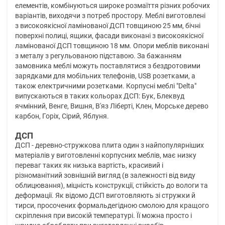
елементів, комбінуються широке розмаїття різних робочих
варіантів, виходячи з потреб простору. Меблі виготовлені
з високоякісної ламінованої ДСП товщиною 25 мм, бічні
поверхні полиці, ящики, фасади виконані з високоякісної
ламінованої ДСП товщиною 18 мм. Опори меблів виконані
з металу з регульованою підставою. За бажанням
замовника меблі можуть поставлятися з бездротовими
зарядками для мобільних телефонів, USB розетками, а
також електричними розетками. Корпусні меблі "Delta"
випускаються в таких кольорах ДСП: Бук, Блеквуд
ячмінний, Венге, Вишня, В'яз Ліберті, Клен, Морське дерево
карбон, Горіх, Сірий, Яблуня.
ДСП
ДСП - деревно-стружкова плита один з найпопулярніших
матеріалів у виготовленні корпусних меблів, має низку
переваг таких як низька вартість, красивий і
різноманітний зовнішній вигляд (в залежності від виду
облицювання), міцність конструкції, стійкість до вологи та
деформації. Як відомо ДСП виготовляють зі стружки й
тирси, просочених формальдегідною смолою для кращого
скріплення при високій температурі. Її можна просто і