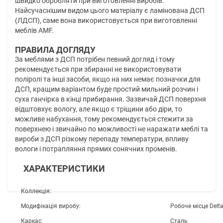
швидко обробляти при виготовленні виробів.
Найсучаснішим видом цього матеріалу є ламінована ДСП
(ЛДСП), саме вона використовується при виготовленні
меблів AMF.
ПРАВИЛА ДОГЛЯДУ
За меблями з ДСП потрібен певний догляд і тому
рекомендується при збиранні не використовувати
поліролі та інші засоби, якщо на них немає позначки для
ДСП, кращим варіантом буде простий мильний розчин і
суха ганчірка в кінці прибирання. Зазвичай ДСП поверхня
відштовхує вологу, але якщо є тріщини або діри, то
можливе набухання, тому рекомендується стежити за
поверхнею і звичайно по можливості не наражати меблі та
вироби з ДСП різкому перепаду температури, впливу
вологи і потрапляння прямих сонячних променів.
ХАРАКТЕРИСТИКИ
Коллекція:
Модифікація виробу:
Робоче місце Delt
Каркас:
Сталь