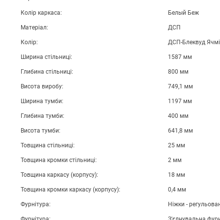
Колір каркаса:
Белый Беж
Матеріал:
ДСП
Колір:
ДСП-Блеквуд Ячм
Ширина стільниці:
1587 мм
Глибина стільниці:
800 мм
Висота виробу:
749,1 мм
Ширина тумби:
1197 мм
Глибина тумби:
400 мм
Висота тумби:
641,8 мм
Товщина стільниці:
25 мм
Товщина кромки стільниці:
2 мм
Товщина каркасу (корпусу):
18 мм
Товщина кромки каркасу (корпусу):
0,4 мм
Фурнітура:
Ніжки - регульован
Фурнітура:
З'єднувальна фурн