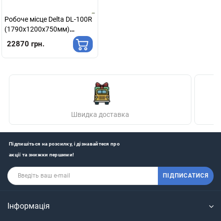
Робоче місце Delta DL-100R
(1790х1200х750мм)
Блеквуд Ячмінний / Каркас
22870 грн.
білий / Опора білий беж
Швидка доставка
Підпишіться на розсилку, і дізнавайтеся про
акції та знижки першими!
ПІДПИСАТИСЯ
Інформація