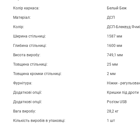
Колір каркаса:
Белый Беж
Матеріал:
ДСП
Колір:
ДСП-Блеквуд Ячм
Ширина стільниці:
1587 мм
Глибина стільниці:
1600 мм
Висота виробу:
749,1 мм
Товщина стільниці:
25 мм
Товщина кромки стільниці:
2 мм
Фурнітура:
Ніжки - регульован
Додаткові опції:
Кришки під дроти
Додаткові опції:
Роз'єм USB
Вага виробу:
28,2 кг
Кількість виробів в упаковці:
1 шт