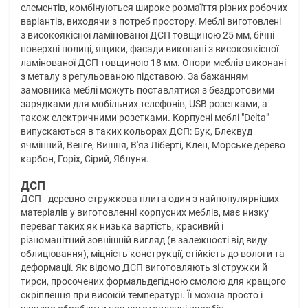
елементів, комбінуються широке розмаїття різних робочих
варіантів, виходячи з потреб простору. Меблі виготовлені
з високоякісної ламінованої ДСП товщиною 25 мм, бічні
поверхні полиці, ящики, фасади виконані з високоякісної
ламінованої ДСП товщиною 18 мм. Опори меблів виконані
з металу з регульованою підставою. За бажанням
замовника меблі можуть поставлятися з бездротовими
зарядками для мобільних телефонів, USB розетками, а
також електричними розетками. Корпусні меблі "Delta"
випускаються в таких кольорах ДСП: Бук, Блеквуд
ячмінний, Венге, Вишня, В'яз Ліберті, Клен, Морське дерево
карбон, Горіх, Сірий, Яблуня.
ДСП
ДСП - деревно-стружкова плита один з найпопулярніших
матеріалів у виготовленні корпусних меблів, має низку
переваг таких як низька вартість, красивий і
різноманітний зовнішній вигляд (в залежності від виду
облицювання), міцність конструкції, стійкість до вологи та
деформації. Як відомо ДСП виготовляють зі стружки й
тирси, просочених формальдегідною смолою для кращого
скріплення при високій температурі. Її можна просто і