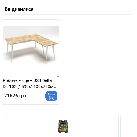
Ви дивилися
Робоче місце + USB Delta
DL-102 (1590х1600х750мм)
Блеквуд Ячмінний / Каркас
21626 грн.
білий