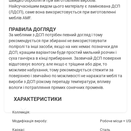
швидко обробляти при виготовленні виробів.
Найсучаснішим видом цього матеріалу є ламінована ДСП
(ЛДСП), саме вона використовується при виготовленні
меблів AMF.
ПРАВИЛА ДОГЛЯДУ
За меблями з ДСП потрібен певний догляд і тому
рекомендується при збиранні не використовувати
поліролі та інші засоби, якщо на них немає позначки для
ДСП, кращим варіантом буде простий мильний розчин і
суха ганчірка в кінці прибирання. Зазвичай ДСП поверхня
відштовхує вологу, але якщо є тріщини або діри, то
можливе набухання, тому рекомендується стежити за
поверхнею і звичайно по можливості не наражати меблі та
вироби з ДСП різкому перепаду температури, впливу
вологи і потрапляння прямих сонячних променів.
ХАРАКТЕРИСТИКИ
Коллекція:
Модифікація виробу:
Робоче місце + US
Каркас:
Сталь