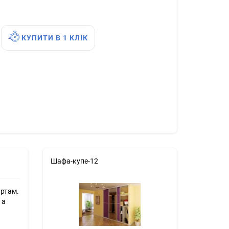
КУПИТИ В 1 КЛІК
Шафа-купе-12
артам.
 а