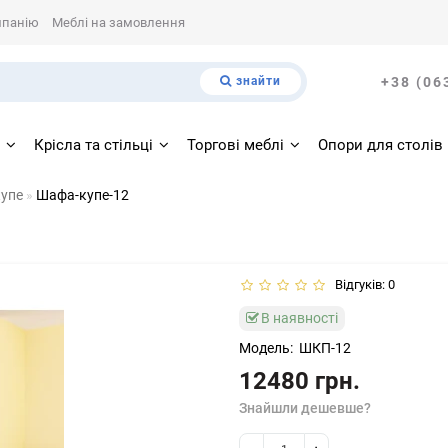
мпанію
Меблі на замовлення
знайти
+38 (06
і
Крісла та стільці
Торгові меблі
Опори для столів
упе
Шафа-купе-12
Відгуків: 0
В наявності
Модель:
ШКП-12
12480 грн.
Знайшли дешевше?