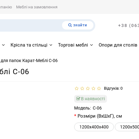
мпанію
Меблі на замовлення
знайти
+38 (06
і
Крісла та стільці
Торгові меблі
Опори для столів
 для папок Карат-Меблі С-06
блі С-06
Відгуків: 0
В наявності
Модель:
С-06
Розміри (ВхШхГ), см
1200х400х400
1200х50