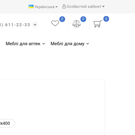
Особистий кабінет
Українська
0
0
0
3) 611-22-33
Меблі для аптек
Меблі для дому
0х400