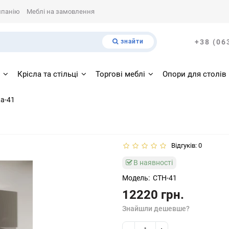
мпанію
Меблі на замовлення
знайти
+38 (06
і
Крісла та стільці
Торгові меблі
Опори для столів
ка-41
Відгуків: 0
В наявності
Модель:
СТН-41
12220 грн.
Знайшли дешевше?