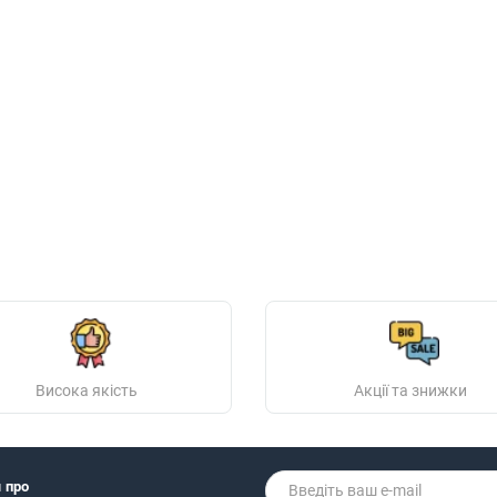
Висока якість
Акції та знижки
я про