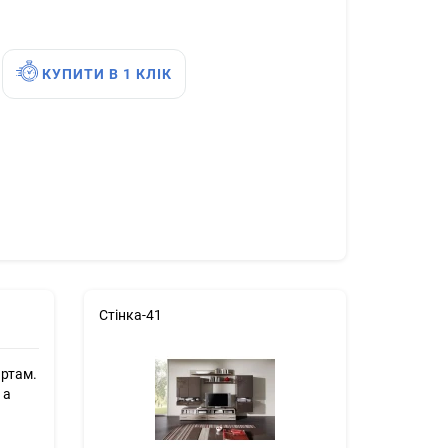
КУПИТИ В 1 КЛІК
Стінка-41
артам.
 а