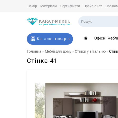
Замір
Матеріали
Сертифікати
Прайс лист
Про ко
Офісні мебл
Каталог товарів
Головна
Меблі для дому
Стінки у вітальню
Стін
Стінка-41