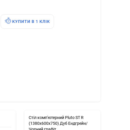
КУПИТИ В 1 КЛІК
Стіл комп'ютерний Pluto ST R
(1380х600х750) Дуб Ендгрейн/
Чорний графiт