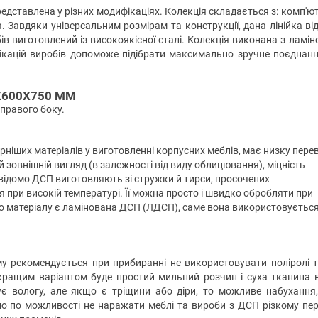
представлена у різних модифікаціях. Колекція складається з: комп'ю
а. Завдяки універсальним розмірам та конструкції, дана лінійка ві
обів виготовлений із високоякісної сталі. Колекція виконана з ламін
ікацій виробів допоможе підібрати максимально зручне поєднан
Х600Х750 ММ
 правого боку.
ніших матеріалів у виготовленні корпусних меблів, має низку пере
й зовнішній вигляд (в залежності від виду облицювання), міцність
Як відомо ДСП виготовляють зі стружки й тирси, просочених
при високій температурі. Її можна просто і швидко обробляти при
о матеріалу є ламінована ДСП (ЛДСП), саме вона використовуєтьс
у рекомендується при прибиранні не використовувати поліролі т
ращим варіантом буде простий мильний розчин і суха тканина в
є вологу, але якщо є тріщини або діри, то можливе набухання
но по можливості не наражати меблі та вироби з ДСП різкому пе