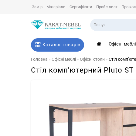
Замір
Матеріали
Сертифікати
Прайс лист
Про ко
Офісні мебл
Каталог товарів
Головна
Офісні меблі
Офісні столи
Стіл комп'ют
Стіл комп'ютерний Pluto ST