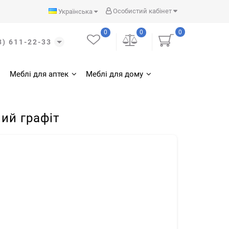
Особистий кабінет
Українська
0
0
0
3) 611-22-33
Меблі для аптек
Меблі для дому
ий графiт