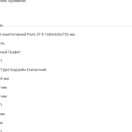
них променів.
to
л комп'ютерний Pluto ST R 1380х600х750 мм
аль
рный Графит
П
П-Дуб Ендгрейн Елегантний
80 мм
0 мм
0 мм
П
 мм
мм
П