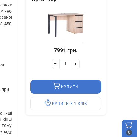
терних
дмінно
ованої
ня для
7991 грн.
ваг
КУПИТИ
я при
КУПИТИ В 1 КЛІК
а інші
 кінці
, тому
репаду
0