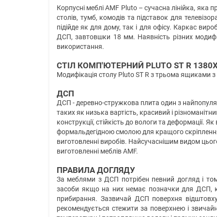
Корпусні меблі AMF Pluto – сучасна лінійка, яка 
столів, тумб, комодів та підставок для телевізор
підійде як для дому, так і для офісу. Каркас вир
ДСП, завтовшки 18 мм. Наявність різних модиф
використання.
СТІЛ КОМП'ЮТЕРНИЙ PLUTO ST R 1380
Модифікація столу Pluto ST R з трьома ящиками з
ДСП
ДСП - деревно-стружкова плита один з найпопуляр
таких як низька вартість, красивий і різноманітни
конструкції, стійкість до вологи та деформації. 
формальдегідною смолою для кращого скріплення 
виготовленні виробів. Найсучаснішим видом цьог
виготовленні меблів AMF.
ПРАВИЛА ДОГЛЯДУ
За меблями з ДСП потрібен певний догляд і том
засоби якщо на них немає позначки для ДСП, к
прибирання. Зазвичай ДСП поверхня відштовху
рекомендується стежити за поверхнею і звичай