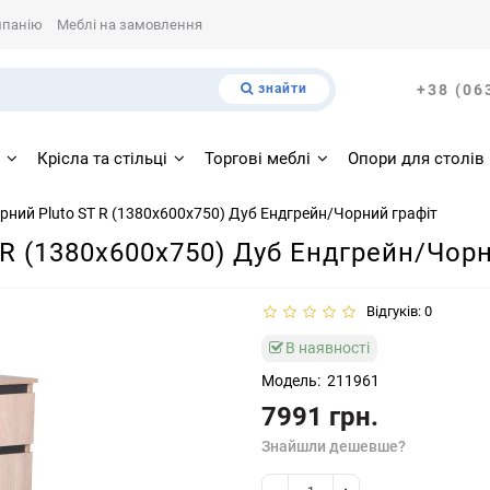
мпанію
Меблі на замовлення
знайти
+38 (06
і
Крісла та стільці
Торгові меблі
Опори для столів
ерний Pluto ST R (1380х600х750) Дуб Ендгрейн/Чорний графiт
 R (1380х600х750) Дуб Ендгрейн/Чорн
Відгуків: 0
В наявності
Модель:
211961
7991 грн.
Знайшли дешевше?