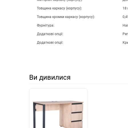
Товщина каркасу (корпусу):
18
Товщина кромки каркасу (корпусу):
0,4
Фурнітура:
Нап
Додаткові опції:
Рег
Додаткові опції:
Кр
Ви дивилися