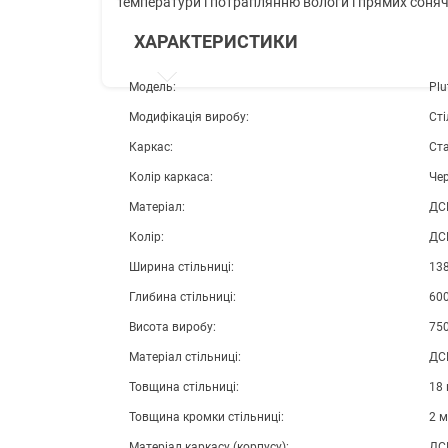
температури і потраплянню вологи і прямих соняч
ХАРАКТЕРИСТИКИ
Модель:
Plu
Модифікація виробу:
Сті
Каркас:
Ст
Колір каркаса:
Че
Матеріал:
ДС
Колір:
ДС
Ширина стільниці:
13
Глибина стільниці:
60
Висота виробу:
75
Матеріал стільниці:
ДС
Товщина стільниці:
18
Товщина кромки стільниці:
2 
Матеріал каркасу (корпусу):
ДС