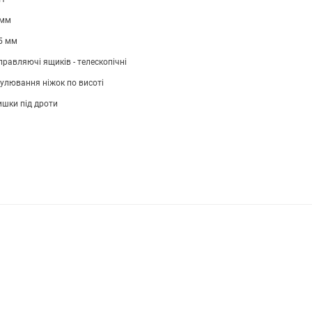
 мм
5 мм
равляючі ящиків - телескопічні
улювання ніжок по висоті
ишки під дроти