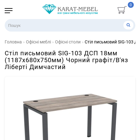
0
Головна
Офісні меблі
Офісні столи
Стіл письмовий SIG-103 Д
Стіл письмовий SIG-103 ДСП 18мм
(1187х680х750мм) Чорний графіт/В'яз
Ліберті Димчастий