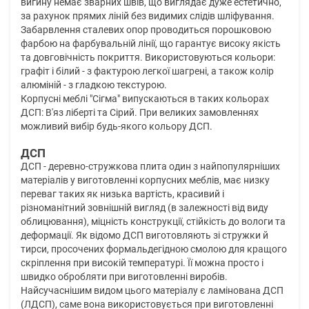
вигину немає зварних швів, що виглядає дуже естетично,
за рахунок прямих ліній без видимих слідів шліфування.
Забарвлення сталевих опор проводиться порошковою
фарбою на фарбувальній лінії, що гарантує високу якість
та довговічність покриття. Використовуються кольори:
графіт і білий - з фактурою легкої шагрені, а також колір
алюміній - з гладкою текстурою.
Корпусні меблі "Сігма" випускаються в таких кольорах
ДСП: В'яз ліберті та Сірий. При великих замовленнях
можливий вибір будь-якого кольору ДСП.
ДСП
ДСП - деревно-стружкова плита один з найпопулярніших
матеріалів у виготовленні корпусних меблів, має низку
переваг таких як низька вартість, красивий і
різноманітний зовнішній вигляд (в залежності від виду
облицювання), міцність конструкції, стійкість до вологи та
деформації. Як відомо ДСП виготовляють зі стружки й
тирси, просочених формальдегідною смолою для кращого
скріплення при високій температурі. Її можна просто і
швидко обробляти при виготовленні виробів.
Найсучаснішим видом цього матеріалу є ламінована ДСП
(ЛДСП), саме вона використовується при виготовленні