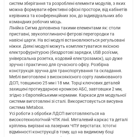
систем зберігання та розроблені елементи модулів, з яких
можна формувати ефективні офісні простори, від кабінетів
керівника та конференційних зон, до індивідуальних або
командних робочих місць.
Лінійка Сигма доповнена такими елементами як: столи
приставні, звукопоглинаючі фетрові перегородки та
навісні царги. На всі модулі встановлюються регульовані
ніжки. Деякі модулі можуть комплектуватися якісною
електрофурнітурою (бездротові зарядки, USB роз'єми,
універсальна розетка, кодовий електрозамок), що дуже
зручно і практично для сучасного офісу. Розбірна
конструкція зручна для транспортування та складання.
Меблі виготовлені з високоякісного сорту ламінованого
ДСП, товщиною 25 мм і 18 мм. Торці ключових деталей
захищені протиударною кромкою AБС, завтовшки 2 мм,
згідно з Європейськими нормами. Каркаси для модульної
системи виготовлені зі сталі. Використовується висувна
система Metabox.
Усі роботи з обробки ЛДСП виготовляються на
високотехнологічній ЧПК лінії. Металевий каркас та деталі
кріплень вирізані на лазерних ЧПУ верстатах. Істотні
відмінності конструкції в тому, що на видимому боці