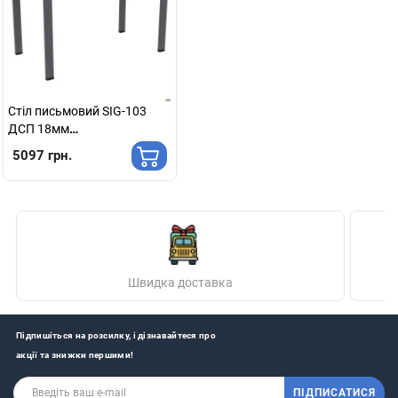
Стіл письмовий SIG-103
ДСП 18мм
(1187х680х750мм) Чорний
5097 грн.
графіт/В'яз Ліберті
Димчастий
Швидка доставка
Підпишіться на розсилку, і дізнавайтеся про
акції та знижки першими!
ПІДПИСАТИСЯ