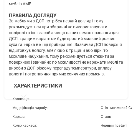
меблів AMF.
ПРАВИЛА ДОГЛЯДУ
За меблями з ДСП потрібен певний догляд і тому
рекомендується при збиранні не використовувати
поліролі та інші засоби, якщо на них немає позначки для
ДСП, кращим варіантом буде простий мильний розчин і
суха ганчірка в кінці прибирання. Зазвичай ДСП поверхня
відштовхує вологу, але якщо є тріщини або діри, то
можливе набухання, тому рекомендується стежити за
поверхнею і звичайно по можливості не наражати меблі та
вироби з ДСП різкому перепаду температури, впливу
вологи і потрапляння прямих сонячних променів.
ХАРАКТЕРИСТИКИ
Коллекція:
Модифікація виробу:
Стіл письмовий С
Каркас:
Сталь
Колір каркаса:
Черный Графит