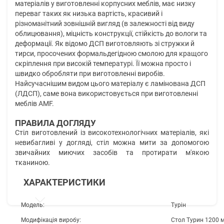
матеріалів у виготовленні корпусних меблів, має низку
переваг таких як низька вартість, красивий і
різноманітний зовнішній вигляд (в залежності від виду
облицювання), міцність конструкції, стійкість до вологи та
деформації. Як відомо ДСП виготовляють зі стружки й
тирси, просочених формальдегідною смолою для кращого
скріплення при високій температурі. Її можна просто і
швидко обробляти при виготовленні виробів.
Найсучаснішим видом цього матеріалу є ламінована ДСП
(ЛДСП), саме вона використовується при виготовленні
меблів AMF.
ПРАВИЛА ДОГЛЯДУ
Стіл виготовлений із високотехнологічних матеріалів, які
невибагливі у догляді, стіл можна мити за допомогою
звичайних миючих засобів та протирати м'якою
тканиною.
ХАРАКТЕРИСТИКИ
Модель:
Турін
Модифікація виробу:
Стол Турин 1200 