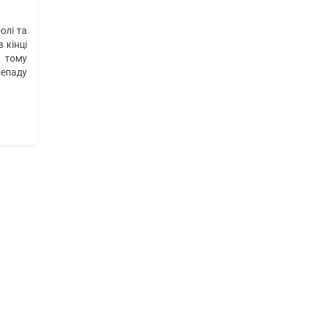
олі та
 кінці
, тому
репаду