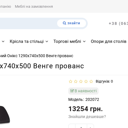
мпанію
Меблі на замовлення
знайти
+38 (06
і
Крісла та стільці
Торгові меблі
Опори для столів
ний Онiкс 1290х740х500 Венге прованс
0х740х500 Венге прованс
Відгуків: 0
В наявності
Модель:
202072
13254 грн.
Знайшли дешевше?