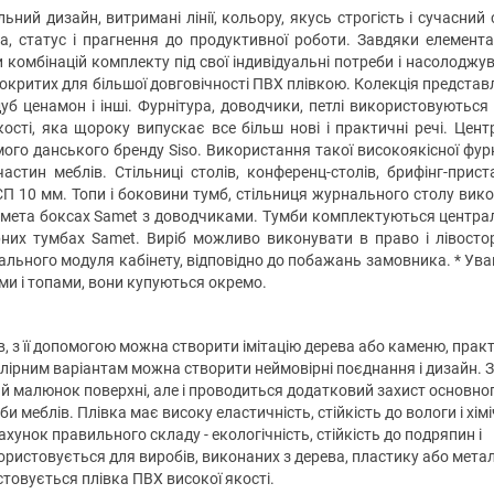
льний дизайн, витримані лінії, кольору, якусь строгість і сучасний 
а, статус і прагнення до продуктивної роботи. Завдяки елемент
 комбінацій комплекту під свої індивідуальні потреби і насолоджу
окритих для більшої довговічності ПВХ плівкою. Колекція представ
дуб ценамон і інші. Фурнітура, доводчики, петлі використовуються
ості, яка щороку випускає все більш нові і практичні речі. Цент
мого данського бренду Siso. Використання такої високоякісної фур
частин меблів. Стільниці столів, конференц-столів, брифінг-прист
П 10 мм. Топи і боковини тумб, стільниця журнального столу вико
а мета боксах Samet з доводчиками. Тумби комплектуються центр
рних тумбах Samet. Виріб можливо виконувати в право і лівосто
льного модуля кабінету, відповідно до побажань замовника. * Уваг
ми і топами, вони купуються окремо.
, з її допомогою можна створити імітацію дерева або каменю, прак
олірним варіантам можна створити неймовірні поєднання і дизайн. 
й малюнок поверхні, але і проводиться додатковий захист основно
би меблів. Плівка має високу еластичність, стійкість до вологи і хім
рахунок правильного складу - екологічність, стійкість до подряпин і
ористовується для виробів, виконаних з дерева, пластику або метал
товується плівка ПВХ високої якості.