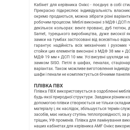
Кабінет для керівника Онікс - поєднує в собі сти
Прекрасно підкреслює індивідуальність власник
окремо продаються, можна зібрати різні варіанти
робочим процесом. Меблі виконані з МДФ і ДСП п
декількох кольорах: венге прованс, дуб тютюн, 
Samet, турецького виробництва, дуже високої як
замки на тумбах застосовані від всесвітньо відо
гарантує надійність всіх механічних і рухомих 
стойки цих елементів виконані з МДФ 38 мм + ДС
МДФ 19 мм + ДСП 10 мм. Усі висувні шухляди н
замком SISO. Петлі в шафах, пеналах, стаціона
варіантах. Також можливе виготовлення індивідуа
шафи і пенали не комплектується бічними панеля
ПЛІВКА ПВХ
Плівка ПВХ використовується в оздобленні меблів
будь-якої природної структури. Завдяки різним к
допомогою плівки створюється не тільки складни
матеріалу і, як наслідок, збільшується термін служ
засобів, має низьку ступінь теплопровідності, за 
тріщин, УФ променів. Плівка для ламінування вик
наших кабінетах для керівника AMF Онікс викорис