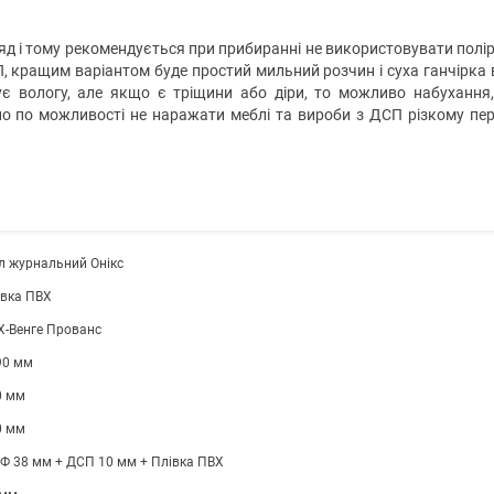
д і тому рекомендується при прибиранні не використовувати полір
, кращим варіантом буде простий мильний розчин і суха ганчірка в
є вологу, але якщо є тріщини або діри, то можливо набухання
но по можливості не наражати меблі та вироби з ДСП різкому пе
л журнальний Онікс
івка ПВХ
Х-Венге Прованс
90 мм
0 мм
0 мм
Ф 38 мм + ДСП 10 мм + Плівка ПВХ