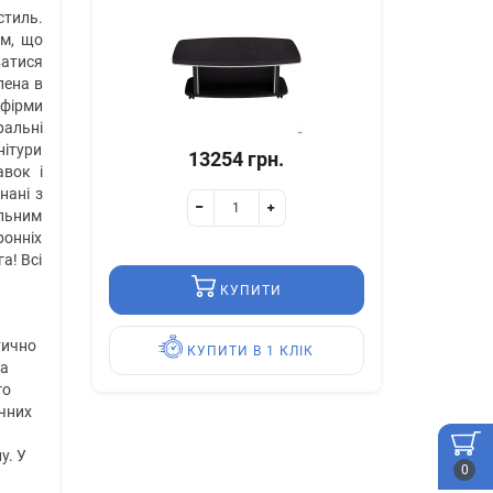
стиль.
ам, що
ватися
лена в
 фірми
ральні
нітури
13254 грн.
авок і
нані з
альним
ронніх
а! Всі
КУПИТИ
тично
КУПИТИ В 1 КЛІК
За
го
ічних
у. У
0