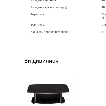
Товщина стільниці:
48
Товщина каркасу (корпусу):
48
Фурнітура:
З'є
Min
Фурнітура:
Опо
Кількість виробів в упаковці:
1 
Ви дивилися