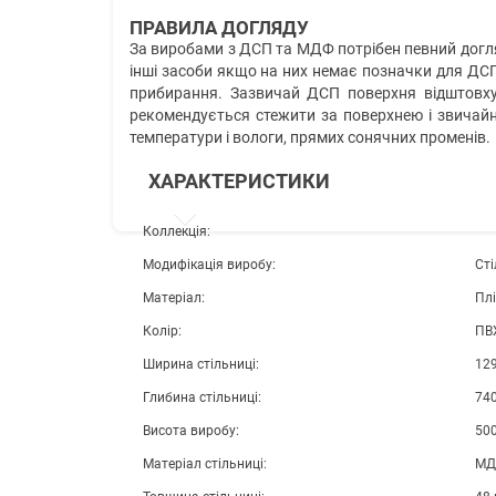
ПРАВИЛА ДОГЛЯДУ
За виробами з ДСП та МДФ потрібен певний догля
інші засоби якщо на них немає позначки для ДСП
прибирання. Зазвичай ДСП поверхня відштовху
рекомендується стежити за поверхнею і звичай
температури і вологи, прямих сонячних променів.
ХАРАКТЕРИСТИКИ
Коллекція:
Модифікація виробу:
Сті
Матеріал:
Пл
Колір:
ПВ
Ширина стільниці:
12
Глибина стільниці:
74
Висота виробу:
50
Матеріал стільниці:
МД