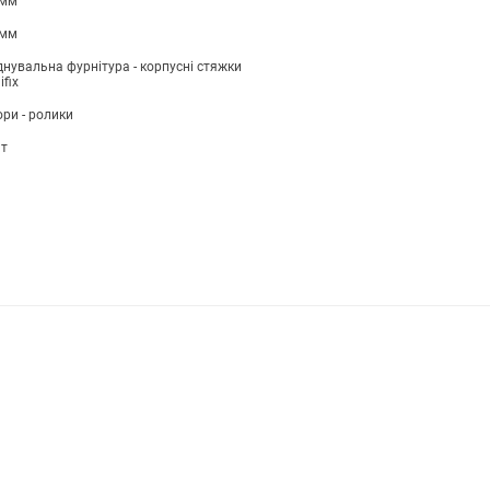
 мм
 мм
днувальна фурнітура - корпусні стяжки
ifix
ри - ролики
шт