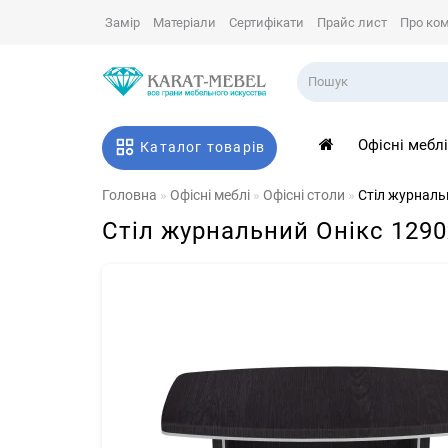
Замір
Матеріали
Сертифікати
Прайс лист
Про ко
Офісні мебл
Каталог товарів
Головна
Офісні меблі
Офісні столи
Стіл журналь
Стіл журнальний Онiкс 129