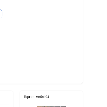
Ь
Торгові меблі-04