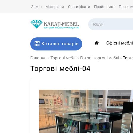
Замір
Матеріали
Сертифікати
Прайс лист
Про ко
Офісні мебл
Каталог товарів
Головна
Торгові меблі
Готові торгові меблі
Торго
Торгові меблі-04