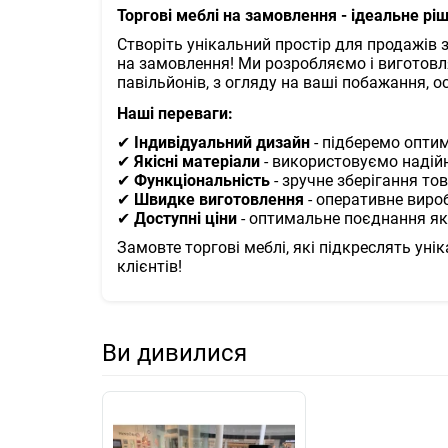
Торгові меблі на замовлення - ідеальне рі
Створіть унікальний простір для продажі
на замовлення! Ми розробляємо і виготовляє
павільйонів, з огляду на ваші побажання, ос
Наші переваги:
✔
Індивідуальний дизайн
- підберемо оптим
✔
Якісні матеріали
- використовуємо надійні
✔
Функціональність
- зручне зберігання то
✔
Швидке виготовлення
- оперативне виро
✔
Доступні ціни
- оптимальне поєднання яко
Замовте торгові меблі, які підкреслять ун
клієнтів!
Ви дивилися