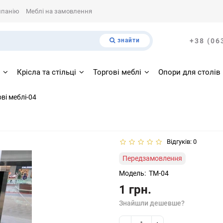
мпанію
Меблі на замовлення
знайти
+38 (06
і
Крісла та стільці
Торгові меблі
Опори для столів
ві меблі-04
Відгуків: 0
Передзамовлення
Модель:
ТМ-04
1 грн.
Знайшли дешевше?