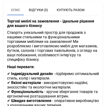
ОПИС
ВІДГУКИ (0)
КУПУЮТЬ РАЗОМ
Торгові меблі на замовлення - ідеальне рішення
для вашого бізнесу
Створіть унікальний простір для продажів з
нашими стильними та функціональними
торговими меблями на замовлення! Ми
розробляємо і виготовляємо меблі для магазинів,
бутіків, салонів і торгових павільйонів, з огляду на
ваші побажання, особливості інтер'єру та
специфіку бізнесу.
Наші переваги:
✔
Індивідуальний дизайн
- підберемо оптимальний
стиль, колір і матеріали.
✔
Якісні матеріали
- використовуємо надійні,
зносостійкі та екологічні матеріали.
✔
Функціональність
- зручне зберігання товарів та
ергономічне розташування вітрин.
✔
Швидке виготовлення
- оперативне виробництво
з урахуванням ваших термінів.