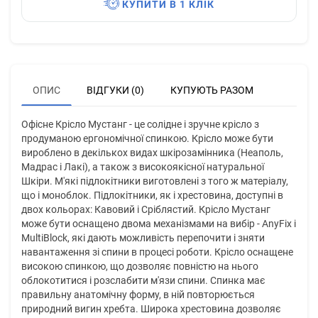
КУПИТИ В 1 КЛІК
ОПИС
ВІДГУКИ (0)
КУПУЮТЬ РАЗОМ
Офісне Крісло Мустанг - це солідне і зручне крісло з
продуманою ергономічної спинкою. Крісло може бути
вироблено в декількох видах шкірозамінника (Неаполь,
Мадрас і Лакі), а також з високоякісної натуральної
Шкіри. М'які підлокітники виготовлені з того ж матеріалу,
що і моноблок. Підлокітники, як і хрестовина, доступні в
двох кольорах: Кавовий і Сріблястий. Крісло Мустанг
може бути оснащено двома механізмами на вибір - AnyFix і
MultiBlock, які дають можливість перепочити і зняти
навантаження зі спини в процесі роботи. Крісло оснащене
високою спинкою, що дозволяє повністю на нього
облокотитися і розслабити м'язи спини. Спинка має
правильну анатомічну форму, в ній повторюється
природний вигин хребта. Широка хрестовина дозволяє