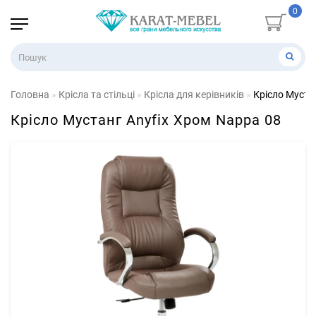
0
Головна
Крісла та стільці
Крісла для керівників
Крiсло Муста
Крiсло Мустанг Anyfix Хром Nappa 08