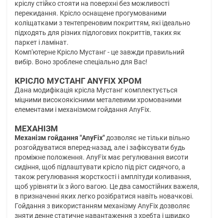
кріслу стійко стояти на поверхні без можливості
перекидання. Крісло оснащене прогумованими
коліщатками з тентепреновим покриттям, які ідеально
підходять для різних підлогових покриттів, таких як
паркет і ламінат.
Комп'ютерне Крісло Мустанг - це завжди правильний
вибір. Воно зроблене спеціально для Вас!
КРІСЛО МУСТАНГ ANYFIX ХРОМ
Дана модифікація крісла Мустанг комплектується
міцними високоякісними металевими хромованими
елементами і механізмом гойдання AnyFix.
МЕХАНІЗМ
Механізм гойдання "AnyFix"
дозволяє не тільки вільно
розгойдуватися вперед-назад, але і зафіксувати будь
проміжне положення. AnyFix має регулювання висоти
сидіння, щоб підлаштувати крісло під ріст сидячого, а
також регулювання жорсткості і амплітуди коливання,
щоб урівняти їх з його вагою. Це два самостійних важеля,
в призначенні яких легко розібратися навіть новачкові.
Гойдання з використанням механізму AnyFix дозволяє
зняти денне статичне навантаження з хребта і швидко