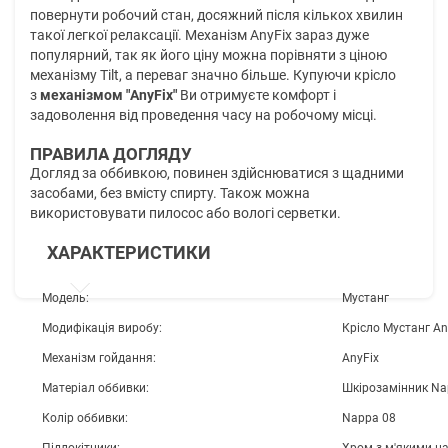
повернути робочий стан, досяжний після кількох хвилин
такої легкої релаксації. Механізм AnyFix зараз дуже
популярний, так як його ціну можна порівняти з ціною
механізму Tilt, а переваг значно більше. Купуючи крісло
з
механізмом "AnyFix"
Ви отримуєте комфорт і
задоволення від проведення часу на робочому місці.
ПРАВИЛА ДОГЛЯДУ
Догляд за оббивкою, повинен здійснюватися з щадними
засобами, без вмісту спирту. Також можна
використовувати пилосос або вологі серветки.
ХАРАКТЕРИСТИКИ
Модель:
Мустанг
Модифікація виробу:
Крісло Мустанг An
Механізм гойдання:
AnyFix
Матеріал оббивки:
Шкірозамінник N
Колір оббивки:
Nappa 08