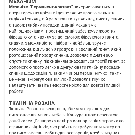
МЕХАНІЗМ
Механізм "Перманент-контакт"
використовується в
операторських кріслах і дозволяє не просто з'єднати
сидіння і спинку, а й регулювати кут нахилу, висоту спинки,
а також глибину посадки. Даний механізм є
найпоширенішим і простим, який забезпечує жорстку
фіксацію кута нахилу за допомогою фіксуючого гвинта,
сидячи, з можливістю підібрати найбільш зручне
положення, від 75 до 90 градусів. Невеликий гвинт, який
розташований позаду спинки, дозволяє підняти або
опустити спинку, під сидінням знаходиться третій гвинт, за
допомогою якого легко відрегулювати глибину посадки
спинки щодо сидіння. Таким чином перманент-контакт -
це механізм регулювання, який дозволяє гнучко
налаштувати навіть недороге крісло для довгої і плідної
роботи.
ТКАНИНА РОЗАНА
Тканина Розана є велюроподібним матеріалом для
виготовлення м'яких меблів. Конкурентною перевагою
даної колекції є широка палітра кольорів: від яскравих до
стриманих відтінків, яка робить затребуваним матеріал
при виготовленні меблів для ресторанів, клубів, модних