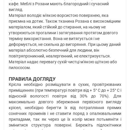
кафе. Меблі з Розани мають благородний і сучасний
вигляд.
Матеріал володіє м'якою ворсистою поверхнею, яка
приємна на дотик. Також тканина Розана є високоміцним
матеріалом, який стійкий до стирання, на ньому не
утворюються прогалини і затягування протягом довгого
терміну використання. Вона не витягується і не
деформується, не схильна до вигоряння. При цьому даний
матеріал абсолютно безпечний для людини, він
повітряпроникний, неалергенний, не електризується.
Матеріал надає перевагу сухій чистці м'якою щіткою або
пилососом.
ПРАВИЛА ДОГЛЯДУ
Крісла необхідно розміщувати в сухих, провітрюваних
приміщеннях (при температурі повітря від + 5° C до + 25° C і
відносній вологості повітря від 30% до 70%). Для
максимально довгого збереження первісного вигляду
крісел, необхідно берегти їх від потрапляння прямих
сонячних променів і не ставити поряд з опалювальними
приладами, так як через це їх колір може потьмяніти і
змінитися структура поверхні. Бережіть підлокітники