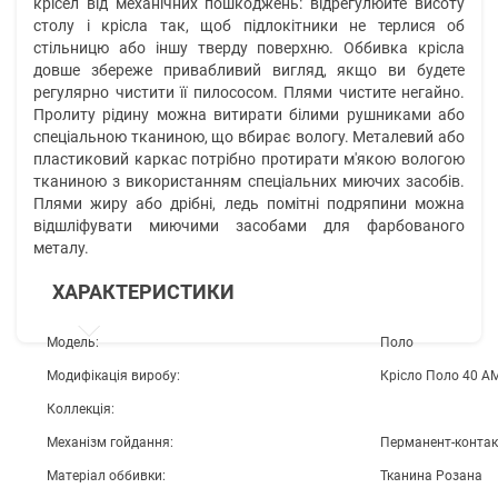
крісел від механічних пошкоджень: відрегулюйте висоту
столу і крісла так, щоб підлокітники не терлися об
стільницю або іншу тверду поверхню. Оббивка крісла
довше збереже привабливий вигляд, якщо ви будете
регулярно чистити її пилососом. Плями чистите негайно.
Пролиту рідину можна витирати білими рушниками або
спеціальною тканиною, що вбирає вологу. Металевий або
пластиковий каркас потрібно протирати м'якою вологою
тканиною з використанням спеціальних миючих засобів.
Плями жиру або дрібні, ледь помітні подряпини можна
відшліфувати миючими засобами для фарбованого
металу.
ХАРАКТЕРИСТИКИ
Модель:
Поло
Модифікація виробу:
Крісло Поло 40 А
Коллекція:
Механізм гойдання:
Перманент-контак
Матеріал оббивки:
Тканина Розана