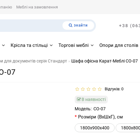
мпанію
Меблі на замовлення
знайти
+38 (06
і
Крісла та стільці
Торгові меблі
Опори для столів
 для документів серія Стандарт
Шафа офісна Карат-Меблі СО-07
О-07
Відгуків: 0
В наявності
Модель:
СО-07
Розміри (ВхШхГ), см
1800x900x400
1800х80