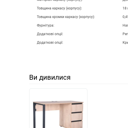
Товщина каркасу (корпусу):
18
Товщина кромки каркасу (корпусу):
0,4
Фурнітура:
Нап
Додаткові опції:
Рег
Додаткові опції:
Кр
Ви дивилися