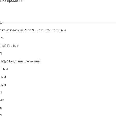
них променів.
to
л комп'ютерний Pluto ST R 1200х600х750 мм
аль
рный Графит
П
П-Дуб Ендгрейн Елегантний
00 мм
0 мм
0 мм
П
 мм
мм
П