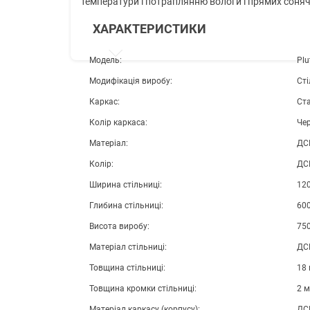
температури і потраплянню вологи і прямих соняч
ХАРАКТЕРИСТИКИ
Модель:
Plu
Модифікація виробу:
Сті
Каркас:
Ст
Колір каркаса:
Че
Матеріал:
ДС
Колір:
ДС
Ширина стільниці:
12
Глибина стільниці:
60
Висота виробу:
75
Матеріал стільниці:
ДС
Товщина стільниці:
18
Товщина кромки стільниці:
2 
Матеріал каркасу (корпусу):
ДС