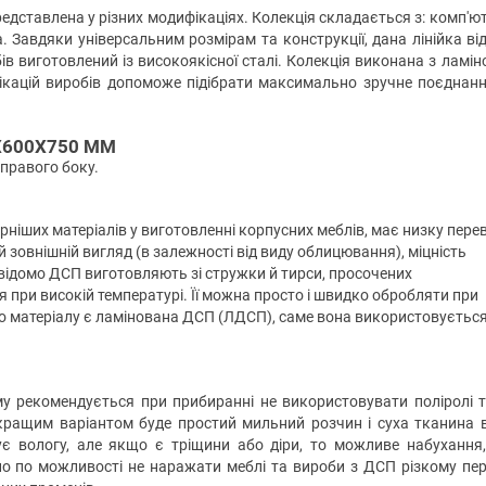
представлена у різних модифікаціях. Колекція складається з: комп'ю
а. Завдяки універсальним розмірам та конструкції, дана лінійка ві
обів виготовлений із високоякісної сталі. Колекція виконана з ламін
ікацій виробів допоможе підібрати максимально зручне поєднан
Х600Х750 ММ
 правого боку.
ніших матеріалів у виготовленні корпусних меблів, має низку пере
й зовнішній вигляд (в залежності від виду облицювання), міцність
Як відомо ДСП виготовляють зі стружки й тирси, просочених
при високій температурі. Її можна просто і швидко обробляти при
о матеріалу є ламінована ДСП (ЛДСП), саме вона використовуєтьс
у рекомендується при прибиранні не використовувати поліролі т
ращим варіантом буде простий мильний розчин і суха тканина в
є вологу, але якщо є тріщини або діри, то можливе набухання
но по можливості не наражати меблі та вироби з ДСП різкому пе