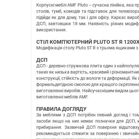
Корпусні меблі AMF Pluto – сучасна лінійка, яка 
столів, тумб, комодів та підставок для телевізор
підійде як для дому, так і для офісу. Каркас вир
ДСП, завтовшки 18 мм. Наявність різних модиф
використання.
СТІЛ КОМП'ЮТЕРНИЙ PLUTO ST R 1200
Модифікація столу Pluto ST R з трьома ящиками з
ДСП
ДСП - деревно-стружкова плита один з найпопуляр
таких як низька вартість, красивий і різноманітни
конструкції, стійкість до вологи та деформації. 
формальдегідною смолою для кращого скріплення 
виготовленні виробів. Найсучаснішим видом цьог
виготовленні меблів AMF.
ПРАВИЛА ДОГЛЯДУ
За меблями з ДСП потрібен певний догляд і том
засоби якщо на них немає позначки для ДСП, к
прибирання. Зазвичай ДСП поверхня відштовху
рекомендується стежити за поверхнею і звичай