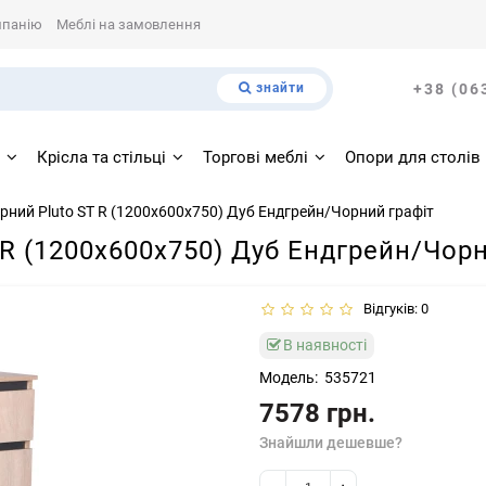
мпанію
Меблі на замовлення
знайти
+38 (06
і
Крісла та стільці
Торгові меблі
Опори для столів
ерний Pluto ST R (1200х600х750) Дуб Ендгрейн/Чорний графiт
 R (1200х600х750) Дуб Ендгрейн/Чорн
Відгуків: 0
В наявності
Модель:
535721
7578 грн.
Знайшли дешевше?