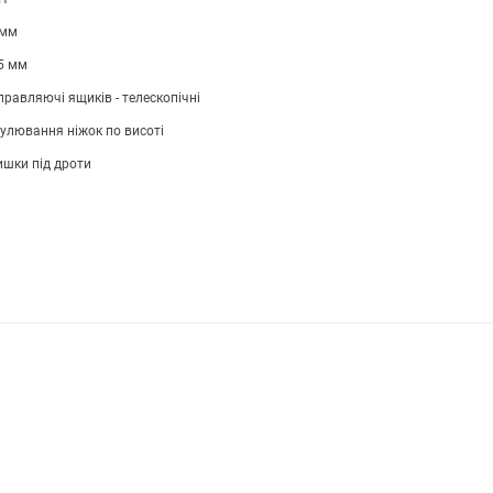
 мм
5 мм
равляючі ящиків - телескопічні
улювання ніжок по висоті
ишки під дроти