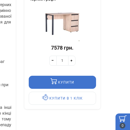
терних
дмінно
ованої
ня для
7578 грн.
ваг
КУПИТИ
я при
КУПИТИ В 1 КЛІК
а інші
 кінці
, тому
репаду
0