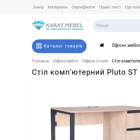
Замір
Матеріали
Сертифікати
Прайс лист
Про ко
Офісні мебл
Каталог товарів
Головна
Офісні меблі
Офісні столи
Стіл комп'ют
Стіл комп'ютерний Pluto ST