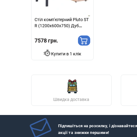
Стіл комп'ютерний Pluto ST
R (1200х600х750) Дуб
Ендгрейн/Чорний графiт
7578 грн.
Купити в 1 клік
Швидка доставка
Підпишіться на розсилку, і дізнавайтес
акції та знижки першими!