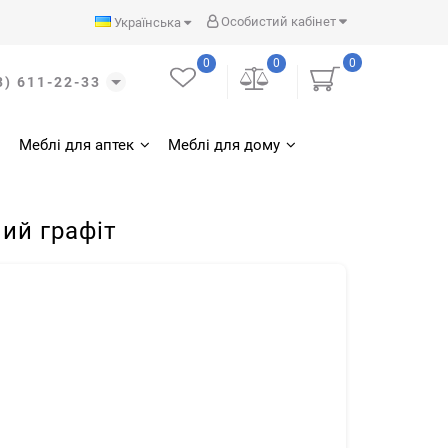
Особистий кабінет
Українська
0
0
0
3) 611-22-33
Меблі для аптек
Меблі для дому
ий графiт