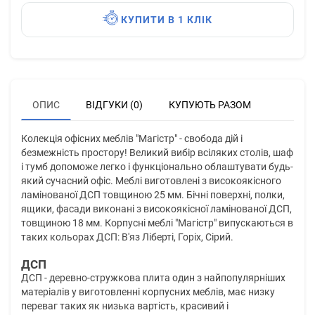
КУПИТИ В 1 КЛІК
ОПИС
ВІДГУКИ (0)
КУПУЮТЬ РАЗОМ
Колекція офісних меблів "Магістр" - свобода дій і
безмежність простору! Великий вибір всіляких столів, шаф
і тумб допоможе легко і функціонально облаштувати будь-
який сучасний офіс. Меблі виготовлені з високоякісного
ламінованої ДСП товщиною 25 мм. Бічні поверхні, полки,
ящики, фасади виконані з високоякісної ламінованої ДСП,
товщиною 18 мм. Корпусні меблі "Магістр" випускаються в
таких кольорах ДСП: В'яз Ліберті, Горіх, Сірий.
ДСП
ДСП - деревно-стружкова плита один з найпопулярніших
матеріалів у виготовленні корпусних меблів, має низку
переваг таких як низька вартість, красивий і