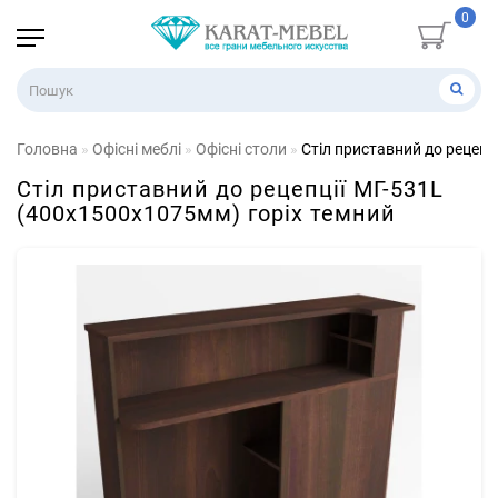
0
Головна
Офісні меблі
Офісні столи
Стіл приставний до рецепц
Стіл приставний до рецепції МГ-531L
(400х1500х1075мм) горіх темний