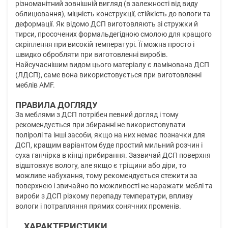
різноманітний зовнішній вигляд (в залежності від виду
облицювання), міцність конструкції, стійкість до вологи та
деформації. Як відомо ДСП виготовляють зі стружки й
тирси, просочених формальдегідною смолою для кращого
скріплення при високій температурі. Її можна просто і
швидко обробляти при виготовленні виробів.
Найсучаснішим видом цього матеріалу є ламінована ДСП
(ЛДСП), саме вона використовується при виготовленні
меблів AMF.
ПРАВИЛА ДОГЛЯДУ
За меблями з ДСП потрібен певний догляд і тому
рекомендується при збиранні не використовувати
поліролі та інші засоби, якщо на них немає позначки для
ДСП, кращим варіантом буде простий мильний розчин і
суха ганчірка в кінці прибирання. Зазвичай ДСП поверхня
відштовхує вологу, але якщо є тріщини або діри, то
можливе набухання, тому рекомендується стежити за
поверхнею і звичайно по можливості не наражати меблі та
вироби з ДСП різкому перепаду температури, впливу
вологи і потрапляння прямих сонячних променів.
ХАРАКТЕРИСТИКИ