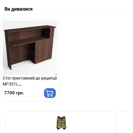
Ви дивилися
Стіл приставний до рецепції
МГ-531L
(400х1500х1075мм) горіх
7700 грн.
темний