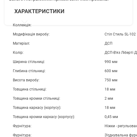
ХАРАКТЕРИСТИКИ
Коллекція:
Модифікація виробу:
Стіл Стиль SL-102
Матеріал:
ДСП
Колір:
ДСП-В'яз Ліберті 
Ширина стільниці:
990 мм
Глибина стільниці:
600 мм
Висота виробу:
750 мм
Товщина стільниці:
18 мм
Товщина кромки стільниці:
2 мм
Товщина каркасу (корпусу):
18 мм
Товщина кромки каркасу (корпусу):
0,45 мм
Фурнітура:
Ніжки - регульован
Фурнітура:
З'єднувальна фурн