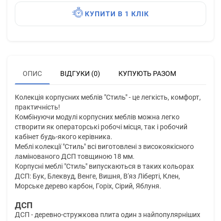
КУПИТИ В 1 КЛІК
ОПИС
ВІДГУКИ (0)
КУПУЮТЬ РАЗОМ
Колекція корпусних меблів "Стиль" - це легкість, комфорт,
практичність!
Комбінуючи модулі корпусних меблів можна легко
створити як операторські робочі місця, так і робочий
кабінет будь-якого керівника.
Меблі колекції "Стиль" всі виготовлені з високоякісного
ламінованого ДСП товщиною 18 мм.
Корпусні меблі "Стиль" випускаються в таких кольорах
ДСП: Бук, Блеквуд, Венге, Вишня, В'яз Ліберті, Клен,
Морське дерево карбон, Горіх, Сірий, Яблуня.
ДСП
ДСП - деревно-стружкова плита один з найпопулярніших