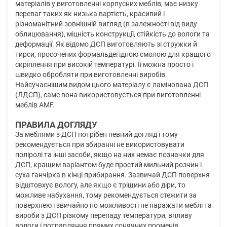
матеріалів у виготовленні корпусних меблів, має низку
переваг таких як низька вартість, красивий і
різноманітний зовнішній вигляд (в залежності від виду
облицювання), міцність конструкції, стійкість до вологи та
деформації. Як відомо ДСП виготовляють зі стружки й
тирси, просочених формальдегідною смолою для кращого
скріплення при високій температурі. Її можна просто і
швидко обробляти при виготовленні виробів.
Найсучаснішим видом цього матеріалу є ламінована ДСП
(ЛДСП), саме вона використовується при виготовленні
меблів AMF.
ПРАВИЛА ДОГЛЯДУ
За меблями з ДСП потрібен певний догляд і тому
рекомендується при збиранні не використовувати
поліролі та інші засоби, якщо на них немає позначки для
ДСП, кращим варіантом буде простий мильний розчин і
суха ганчірка в кінці прибирання. Зазвичай ДСП поверхня
відштовхує вологу, але якщо є тріщини або діри, то
можливе набухання, тому рекомендується стежити за
поверхнею і звичайно по можливості не наражати меблі та
вироби з ДСП різкому перепаду температури, впливу
вологи і потрапляння прямих сонячних променів.