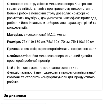
Основною конструкцією є металева опора Кватро, що
гарантує стійкість навіть при тривалому використанні.
Велика робоча поверхня столу дозволяє комфортно
розмістити ноутбуки, документи та інше офісне приладдя,
роблячи його ідеальним вибором для нарад, зустрічей та
конференцій.
Матеріал:
високоякісний МДФ, метал
Розміри:
75х110х180 см, 75х110х170 см, 75х110х160 см
Призначення:
офіс, переговорні кімнати, конференц-зали
Особливості:
стійка металева опора, стильний дизайн,
просторий робочий простір
Цей стіл – оптимальне поєднання естетики та
функціональності, що підкреслить професіоналізм вашої
компанії та створить комфортні умови для продуктивної
роботи.
Ви дивилися