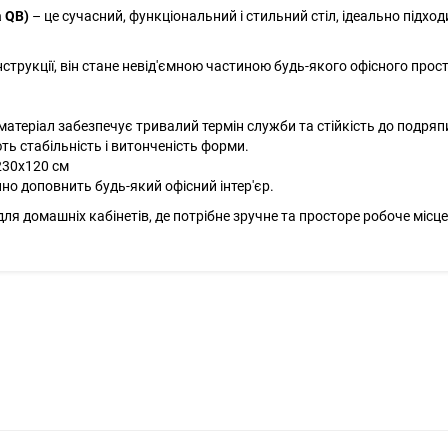
а QB)
– це сучасний, функціональний і стильний стіл, ідеально підход
струкції, він стане невід'ємною частиною будь-якого офісного прост
 матеріал забезпечує тривалий термін служби та стійкість до подряп
ть стабільність і витонченість форми.
230х120 см
но доповнить будь-який офісний інтер'єр.
 для домашніх кабінетів, де потрібне зручне та просторе робоче місц