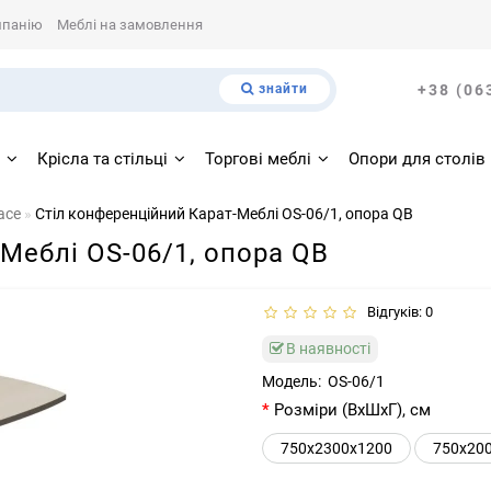
мпанію
Меблі на замовлення
знайти
+38 (06
і
Крісла та стільці
Торгові меблі
Опори для столів
ace
Стіл конференційний Карат-Меблі OS-06/1, опора QB
Меблі OS-06/1, опора QB
Відгуків: 0
В наявності
Модель:
OS-06/1
Розміри (ВхШхГ), см
750x2300x1200
750x20