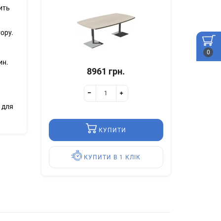
ить
ору.
0
ин.
8961 грн.
е для
КУПИТИ
КУПИТИ В 1 КЛІК