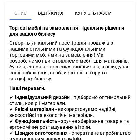
ОПИС
ВІДГУКИ (0)
КУПУЮТЬ РАЗОМ
Торгові меблі на замовлення - ідеальне рішення
для вашого бізнесу
Створіть унікальний простір для продажів з
нашими стильними та функціональними
торговими меблями на замовлення! Ми
розробляємо і виготовляємо меблі для магазинів,
бутіків, салонів і торгових павільйонів, з огляду на
ваші побажання, особливості інтер'єру та
специфіку бізнесу.
Наші переваги:
✔
Індивідуальний дизайн
- підберемо оптимальний
стиль, колір і матеріали.
✔
Якісні матеріали
- використовуємо надійні,
зносостійкі та екологічні матеріали.
✔
Функціональність
- зручне зберігання товарів та
ергономічне розташування вітрин.
✔
Швидке виготовлення
- оперативне виробництво
з урахуванням ваших термінів.