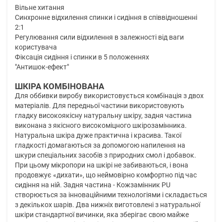
Вільне хитання
Синхронне відхилення спинки і сидіння в співвідношенні
2:1
Регулювання сили відхилення в залежності від ваги
користувача
Фіксація сидіння і спинки в 5 положеннях
"Антишок-ефект"
ШКІРА КОМБІНОВАНА
Для оббивки виробу використовується комбінація з двох
матеріалів. Для передньої частини використовують
гладку високоякісну натуральну шкіру, задня частина
виконана з якісного високоміцного шкірозамінника.
Натуральна шкіра дуже практична і красива. Такої
гладкості домагаються за допомогою напилення на
шкури спеціальних засобів з природних смол і добавок.
При цьому мікропори на шкірі не забиваються, і вона
продовжує «дихати», що неймовірно комфортно під час
сидіння на ній. Задня частина - Кожзамінник PU
створюється за інноваційними технологіями і складається
з декількох шарів. Два нижніх виготовлені з натуральної
шкіри стандартної вичинки, яка зберігає свою майже