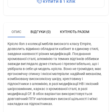
КУПИТИ В 1 КЛІК
ОПИС
ВІДГУКИ (0)
КУПУЮТЬ РАЗОМ
Крісло Ilon з колекції меблів високого класу Empire,
дозволить відмінно обладнати кабінет в єдиному стилі,
завдяки наявності різних модифікацій. Поєднання
хромованої сталі, алюмінію та темних відтінків оббивки
завжди виглядало дуже стильно і презентабельно, що і
увібрала в себе ця модель крісла. Воно не громіздке, має
ергономічну спинку і якісні матеріали: надійний механізм,
комбіновану високоякісну шкіру, хрестовину і
підлокітники з алюмінію, в разі модифікації HB і якісний
шкірозамінник, каркас з хромованої сталі, в разі
модифікації CF. В обох варіантах використовується
довговічний ППУ наповнювач високої щільності і м'які
накладки на підлокітниках.