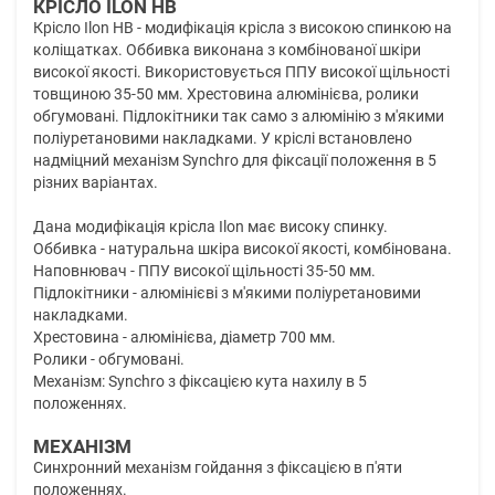
КРІСЛО ILON HB
Крісло Ilon HB - модифікація крісла з високою спинкою на
коліщатках. Оббивка виконана з комбінованої шкіри
високої якості. Використовується ППУ високої щільності
товщиною 35-50 мм. Хрестовина алюмінієва, ролики
обгумовані. Підлокітники так само з алюмінію з м'якими
поліуретановими накладками. У кріслі встановлено
надміцний механізм Synchro для фіксації положення в 5
різних варіантах.
Дана модифікація крісла Ilon має високу спинку.
Оббивка - натуральна шкіра високої якості, комбінована.
Наповнювач - ППУ високої щільності 35-50 мм.
Підлокітники - алюмінієві з м'якими поліуретановими
накладками.
Хрестовина - алюмінієва, діаметр 700 мм.
Ролики - обгумовані.
Механізм: Synchro з фіксацією кута нахилу в 5
положеннях.
МЕХАНІЗМ
Синхронний механізм гойдання з фіксацією в п'яти
положеннях.