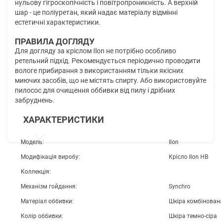
нульову гігроскопічність і повітропроникність. А верхній
шар - це поліуретан, який надає матеріалу відмінні
естетичні характеристики.
ПРАВИЛА ДОГЛЯДУ
Для догляду за кріслом Ilon не потрібно особливо
ретельний підхід. Рекомендується періодично проводити
вологе прибирання з використанням тільки якісних
миючих засобів, що не містять спирту. Або використовуйте
пилосос для очищення оббивки від пилу і дрібних
забруднень.
ХАРАКТЕРИСТИКИ
Модель:
Ilon
Модифікація виробу:
Крісло Ilon HB
Коллекція:
Механізм гойдання:
Synchro
Матеріал оббивки:
Шкіра комбінован
Колір оббивки:
Шкіра темно-сіра