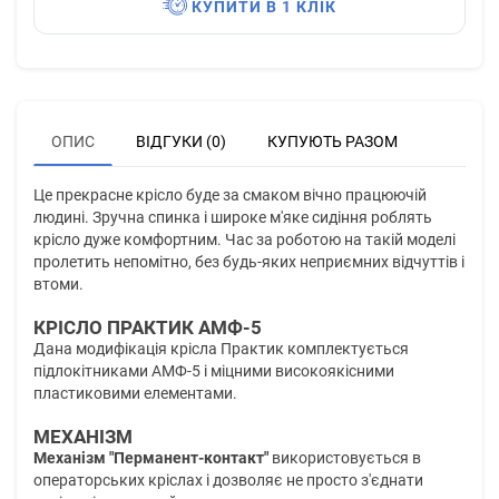
КУПИТИ В 1 КЛІК
ОПИС
ВІДГУКИ (0)
КУПУЮТЬ РАЗОМ
Це прекрасне крісло буде за смаком вічно працюючій
людині. Зручна спинка і широке м'яке сидіння роблять
крісло дуже комфортним. Час за роботою на такій моделі
пролетить непомітно, без будь-яких неприємних відчуттів і
втоми.
КРІСЛО ПРАКТИК АМФ-5
Дана модифікація крісла Практик комплектується
підлокітниками АМФ-5 і міцними високоякісними
пластиковими елементами.
МЕХАНІЗМ
Механізм "Перманент-контакт"
використовується в
операторських кріслах і дозволяє не просто з'єднати