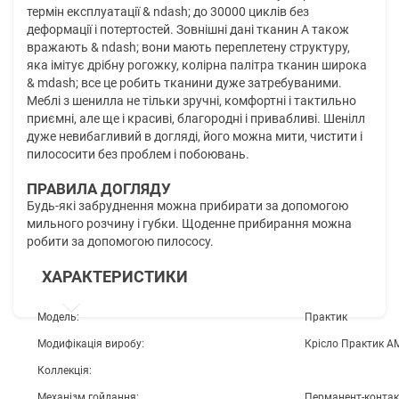
термін експлуатації & ndash; до 30000 циклів без
деформації і потертостей. Зовнішні дані тканин А також
вражають & ndash; вони мають переплетену структуру,
яка імітує дрібну рогожку, колірна палітра тканин широка
& mdash; все це робить тканини дуже затребуваними.
Меблі з шенилла не тільки зручні, комфортні і тактильно
приємні, але ще і красиві, благородні і привабливі. Шенілл
дуже невибагливий в догляді, його можна мити, чистити і
пилососити без проблем і побоювань.
ПРАВИЛА ДОГЛЯДУ
Будь-які забруднення можна прибирати за допомогою
мильного розчину і губки. Щоденне прибирання можна
робити за допомогою пилососу.
ХАРАКТЕРИСТИКИ
Модель:
Практик
Модифікація виробу:
Крісло Практик А
Коллекція:
Механізм гойдання:
Перманент-контак