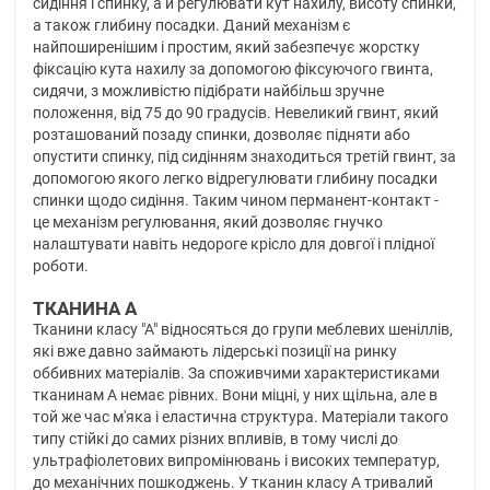
сидіння і спинку, а й регулювати кут нахилу, висоту спинки,
а також глибину посадки. Даний механізм є
найпоширенішим і простим, який забезпечує жорстку
фіксацію кута нахилу за допомогою фіксуючого гвинта,
сидячи, з можливістю підібрати найбільш зручне
положення, від 75 до 90 градусів. Невеликий гвинт, який
розташований позаду спинки, дозволяє підняти або
опустити спинку, під сидінням знаходиться третій гвинт, за
допомогою якого легко відрегулювати глибину посадки
спинки щодо сидіння. Таким чином перманент-контакт -
це механізм регулювання, який дозволяє гнучко
налаштувати навіть недороге крісло для довгої і плідної
роботи.
ТКАНИНА А
Тканини класу "А" відносяться до групи меблевих шеніллів,
які вже давно займають лідерські позиції на ринку
оббивних матеріалів. За споживчими характеристиками
тканинам А немає рівних. Вони міцні, у них щільна, але в
той же час м'яка і еластична структура. Матеріали такого
типу стійкі до самих різних впливів, в тому числі до
ультрафіолетових випромінювань і високих температур,
до механічних пошкоджень. У тканин класу А тривалий