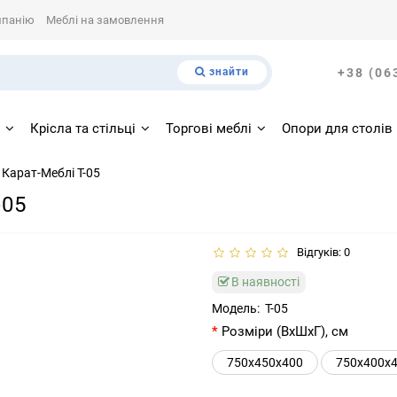
мпанію
Меблі на замовлення
знайти
+38 (06
і
Крісла та стільці
Торгові меблі
Опори для столів
 Карат-Меблі Т-05
-05
Відгуків: 0
В наявності
Модель:
Т-05
Розміри (ВхШхГ), см
750x450x400
750х400х