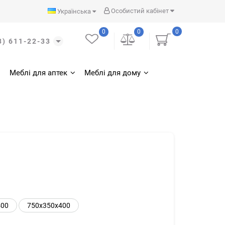
Особистий кабінет
Українська
0
0
0
3) 611-22-33
Меблі для аптек
Меблі для дому
400
750x350x400