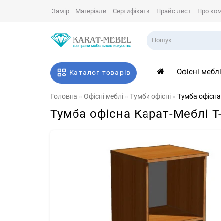
Замір
Матеріали
Сертифікати
Прайс лист
Про ко
Офісні мебл
Каталог товарів
Головна
Офісні меблі
Тумби офісні
Тумба офісна
Тумба офісна Карат-Меблі Т