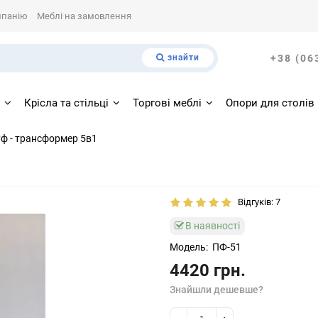
мпанію
Меблі на замовлення
знайти
+38 (06
і
Крісла та стільці
Торгові меблі
Опори для столів
ф - трансформер 5в1
Відгуків: 7
В наявності
Модель:
ПФ-51
4420 грн.
Знайшли дешевше?