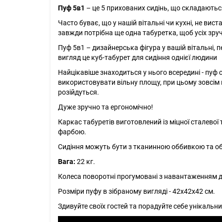
Пуф 5в1
– це 5 прихованих сидінь, що складаються
Часто буває, що у нашій вітальні чи кухні, не вист
завжди потрібна ще одна табуретка, щоб усіх зр
Пуф 5в1 – дизайнерська фігура у вашій вітальні, пе
вигляд це куб-табурет для сидіння однієї людини
Найцікавіше знаходиться у нього всередині - пуф 
використовувати вільну площу, при цьому зовсім не
розійдуться.
Дуже зручно та ергономічно!
Каркас табуретів виготовлений із міцної сталев
фарбою.
Сидіння можуть бути з тканинною оббивкою та об
Вага:
22 кг.
Колеса поворотні прогумовані з навантаженням д
Розміри пуфу в зібраному вигляді - 42x42х42 см.
Здивуйте своїх гостей та порадуйте себе унікаль