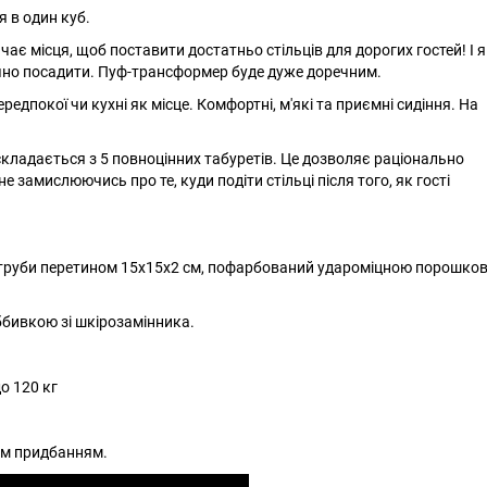
 в один куб.
ачає місця, щоб поставити достатньо стільців для дорогих гостей! І 
учно посадити. Пуф-трансформер буде дуже доречним.
редпокої чи кухні як місце. Комфортні, м'які та приємні сидіння. На
складається з 5 повноцінних табуретів. Це дозволяє раціонально
 замислюючись про те, куди подіти стільці після того, як гості
ої труби перетином 15х15х2 см, пофарбований удароміцною порошко
бивкою зі шкірозамінника.
о 120 кг
ним придбанням.