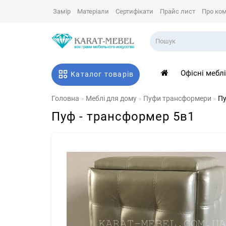
Замір
Матеріали
Сертифікати
Прайс лист
Про ко
Офісні мебл
Каталог товарів
Головна
Меблі для дому
Пуфи трансформери
Пу
Пуф - трансформер 5в1