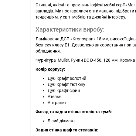
Стильні, якісні та практичні офісні меблі серії «
закладів. Ми постаралися оптимально. підібрати п
тенденціям. у світі меблів та дизайні інтер'єру.
Характеристики виробу:
Ламінована ДСП «Kronospan» 18 мм, високої щільн
безпеку класу Е1. Дозволено використання при виг
обладнання.
Фурнітура Muller, Ручки DC D-450, 128 мм. Кромка
Колір корпусу:
Дуб Крафт золотий
Дуб Крафт тютюну
Дуб крафт сірий
Ательє
Антрацит
Фасад та задня стінка столів та тумб:
Білий діамант
Задня стінка шаф та стелажів: