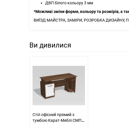
ДВП білого кольору 3 мм
*Можливі зміни форми, кольору та розмірів, а т
ВИЇЗД МАЙСТРА, ЗАМІРИ, РОЗРОБКА ДИЗАЙНУ, 
Ви дивилися
Стіл офісний прямий з
тумбою Карат-Меблі СМП
07