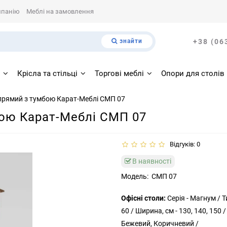
мпанію
Меблі на замовлення
знайти
+38 (06
і
Крісла та стільці
Торгові меблі
Опори для столів
 прямий з тумбою Карат-Меблі СМП 07
бою Карат-Меблі СМП 07
Відгуків: 0
В наявності
Модель:
СМП 07
Офісні столи:
Серія -
Магнум /
Т
60 /
Ширина, см -
130, 140, 150 
Бежевий, Коричневий /