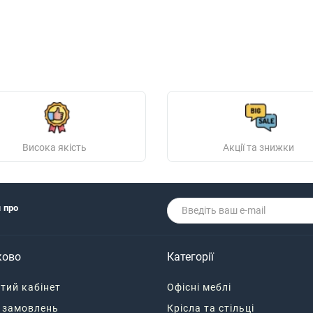
Висока якість
Акції та знижки
я про
ково
Категорії
тий кабінет
Офісні меблі
я замовлень
Крісла та стільці