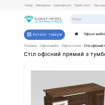
Замір
Матеріали
Сертифікати
Прайс лист
Про ко
Офісні мебл
Каталог товарів
Головна
Офісні меблі
Офісні столи
Стіл офісний
Стіл офісний прямий з тум