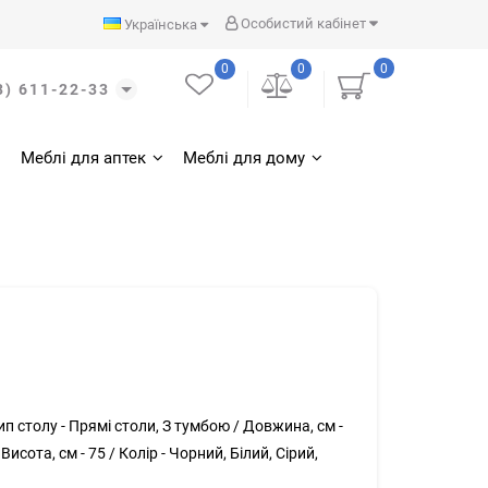
Особистий кабінет
Українська
0
0
0
3) 611-22-33
Меблі для аптек
Меблі для дому
ип столу -
Прямі столи, З тумбою /
Довжина, см -
/
Висота, см -
75 /
Колір -
Чорний, Білий, Сірий,